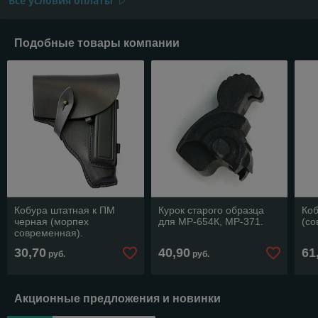
Все условия оплаты
Подобные товары компании
Кобура штатная к ПМ
Курок старого образца
Ко
черная (морпех
для МР-654К, МР-371.
(со
современная).
30,70
40,90
61
руб.
руб.
Акционные предложения и новинки