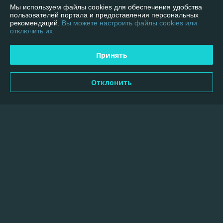
Мы используем файлы cookies для обеспечения удобства
пользователей портала и предоставления персональных
Евгений
19.07.2026
рекомендаций.
Вы можете настроить файлы cookies или
отключить их.
Отлично
Принять
Отличный магазин, заказываю не в первый раз. Всё на высшем 
уровне!
Отклонить
Показать все отзывы
О нас
Контакты
Доставка и оплата
График работы
Полная версия сайта