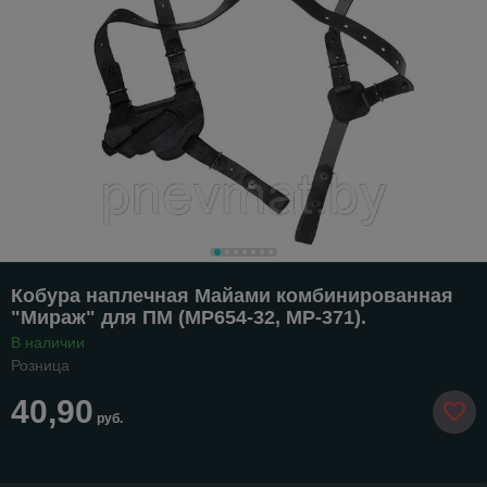
Кобура наплечная Майами комбинированная
"Мираж" для ПМ (МР654-32, МР-371).
В наличии
Розница
40,90
руб.