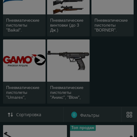
Пневматические
Пневматические
Пневматические
пистолеты
винтовки (до 3
пистолеты
"Baikal".
Дж.)
"BORNER".
Пневматические
Пневматические
пистолеты
пистолеты
"Umarex",
"Аникс", "Blow",
"Crosman",
"Black Strike".
"Gamo", "SWISS
ARMS".
Сортировка
0
Фильтры
Топ продаж