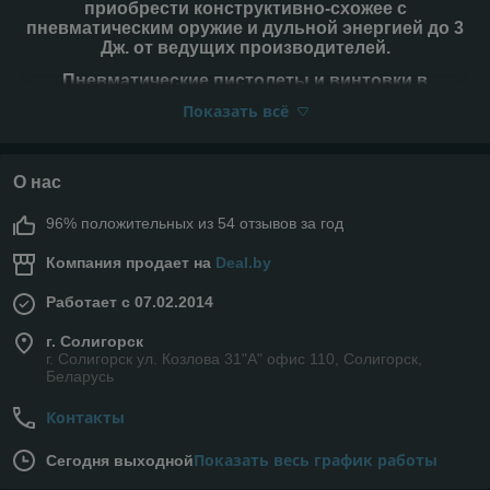
приобрести конструктивно-схожее с
пневматическим оружие и дульной энергией до 3
Дж. от ведущих производителей.
Пневматические пистолеты и винтовки в
РБ всегда вызывали неподдельный интерес,
Показать всё
особенно у мужской половины.
Преимущества пневматического оружия
очевидны ― доступная цена и отсутствие
О нас
проблем с законом ( Если его использовать по
назначению. Основное предназначение
96% положительных из 54 отзывов за год
пневматики – использование в тренировочных
целях, повышение навыков стрельбы).
Компания продает на
Deal.by
Купить пневматический пистолет или винтовку
Работает с 07.02.2014
Вы можете на нашем сайте, здесь представлен
широкий ассортимент самых разнообразных
г. Солигорск
моделей от лучших производителей.
г. Солигорск ул. Козлова 31"А" офис 110, Солигорск,
Предлагаемые у нас модели пневматического
Беларусь
оружия обладают дульной энергией до 3 Дж, что
по Белорусскому законодательству не считается
Контакты
каким-либо видом оружия и не требует
специального разрешения для приобретения и
Показать весь график работы
Сегодня выходной
использования.