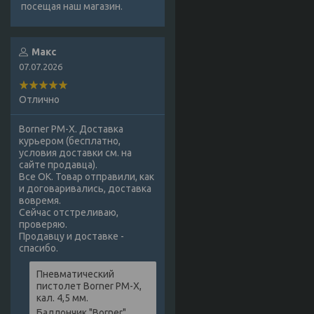
посещая наш магазин.
Макс
07.07.2026
Отлично
Borner PM-X. Доставка
курьером (бесплатно,
условия доставки см. на
сайте продавца).
Все ОК. Товар отправили, как
и договаривались, доставка
вовремя.
Сейчас отстреливаю,
проверяю.
Продавцу и доставке -
спасибо.
Пневматический
пистолет Borner PM-X,
кал. 4,5 мм.
Баллончик "Borner",