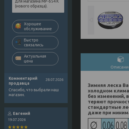
для магазина МР-654 К
(нового образца).
Хорошее
обслуживание
Быстро
связались
Актуальная
цена
Описани
Комментарий
28.07.2026
продавца
Зимняя леска Ba
Спасибо, что выбрали наш
холодном климат
магазин.
без изменений, 
теряют прочност
стандартные лес
даже при миним
Евгений
19.07.2026