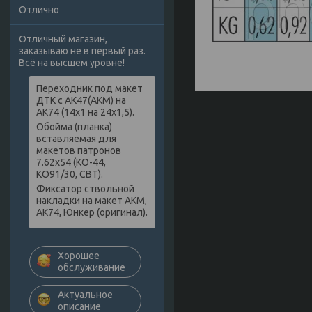
Отлично
Отличный магазин,
заказываю не в первый раз.
Всё на высшем уровне!
Переходник под макет
ДТК с АК47(АКМ) на
АК74 (14х1 на 24х1,5).
Обойма (планка)
вставляемая для
макетов патронов
7.62х54 (КО-44,
КО91/30, СВТ).
Фиксатор ствольной
накладки на макет АКМ,
АК74, Юнкер (оригинал).
Хорошее
обслуживание
Актуальное
описание