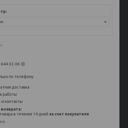
етр
:
мм
.
и
) 644-32-06
лько по телефону
атная доставка
к работы
 и контакты
товара в течение 14 дней
за счет покупателя
е