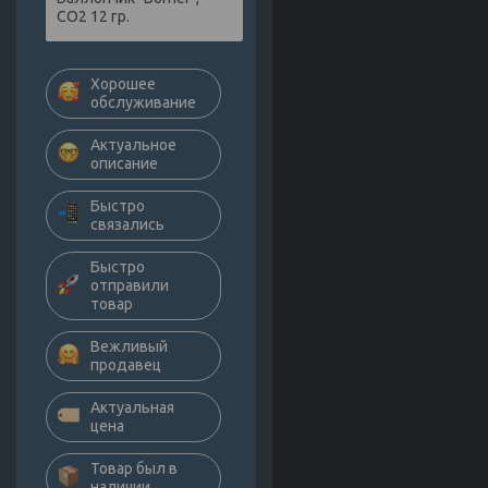
СО2 12 гр.
Хорошее
обслуживание
Актуальное
описание
Быстро
связались
Быстро
отправили
товар
Вежливый
продавец
Актуальная
цена
Товар был в
наличии