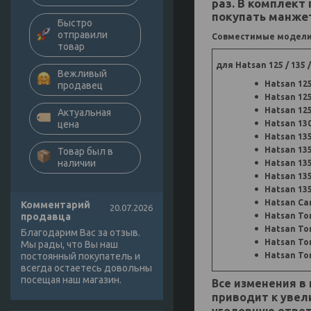
раз. В комплект
покупать манже
Быстро
отправили
Совместимые модели 
товар
для Hatsan 125 / 135 / 
Вежливый
Hatsan 12
продавец
Hatsan 12
Hatsan 12
Актуальная
Hatsan 13
цена
Hatsan 13
Hatsan 13
Товар был в
наличии
Hatsan 13
Hatsan 13
Hatsan 13
Hatsan Car
Комментарий
20.07.2026
Hatsan To
продавца
Hatsan Tor
Благодарим Вас за отзыв.
Hatsan To
Мы рады, что Вы наш
Hatsan To
постоянный покупатель и
всегда остаетесь довольны
посещая наш магазин.
Все изменения в
приводит к увел
уголовную ответ