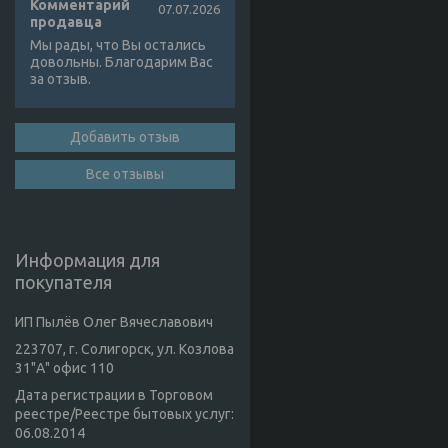
Комментарий
07.07.2026
продавца
Мы рады, что Вы остались
довольны. Благодарим Вас
за отзыв.
Добавить отзыв
Все отзывы
Информация для
покупателя
ИП Пылёв Олег Вячеславович
223707, г. Солигорск, ул. Козлова
31"А" офис 110
Дата регистрации в Торговом
реестре/Реестре бытовых услуг:
06.08.2014