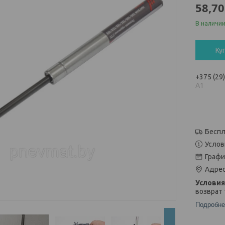
58,70
В наличи
Ку
+375 (29
А1
Беспл
Услов
Графи
Адрес
возврат 
Подробне