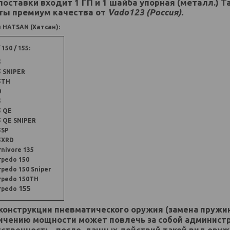
 поставки входит 1 ГП и 1 шайба упорная (металл.)
ты премиум качества от
Vado123 (Россия).
HATSAN (Хатсан):
150 / 155:
5
5 SNIPER
5TH
0
5
5 QE
5 QE SNIPER
5SP
5XRD
nivore 135
rpedo 150
pedo 150 Sniper
rpedo 150TH
155
rpedo
 конструкции пневматического оружия (замена пружин
ичению мощности может повлечь за собой админист
ственность, после данных действий такой вид ору