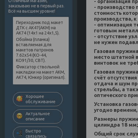
- организация п
Отличный магазин,
заказываю не в первый раз.
- производство 
Всё на высшем уровне!
стоимость котор
производства, 
Переходник под макет
- оптимизация т
ДТК с АК47(АКМ) на
готовым металл
АК74 (14х1 на 24х1,5).
- отсутствие уз
Обойма (планка)
не нужен подав
вставляемая для
макетов патронов
Газовая пружин
7.62х54 (КО-44,
место штатной в
КО91/30, СВТ).
винтовок не тре
Фиксатор ствольной
Газовая пружин
накладки на макет АКМ,
счёт отсутствия
АК74, Юнкер (оригинал).
отдача и шум пр
стрельбы, а так
оптического при
Хорошее
обслуживание
Установка газов
угодно времени,
Актуальное
Размеры пружин
описание
цилиндра 18 мм;
Быстро
Общий срок служ
связались