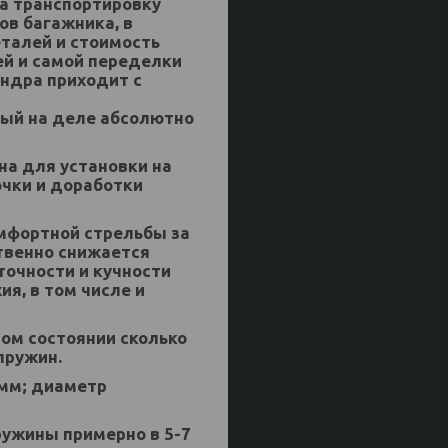
на транспортировку
ов багажника, в
талей и стоимость
ей и самой переделки
индра приходит с
орый на деле абсолютно
на для установки на
очки и доработки
мфортной стрельбы за
ственно снижается
точности и кучности
я, в том числе и
ом состоянии сколько
пружин.
 мм; диаметр
ружины примерно в 5-7