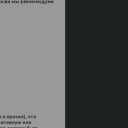
 Также мы рекомендуем
 и прочее), что
ративную или
жия должен быть