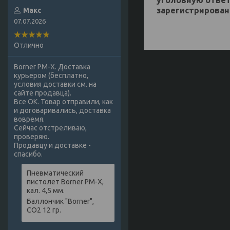
зарегистрирован
Макс
07.07.2026
Отлично
Borner PM-X. Доставка
курьером (бесплатно,
условия доставки см. на
сайте продавца).
Все ОК. Товар отправили, как
и договаривались, доставка
вовремя.
Сейчас отстреливаю,
проверяю.
Продавцу и доставке -
спасибо.
Пневматический
пистолет Borner PM-X,
кал. 4,5 мм.
Баллончик "Borner",
СО2 12 гр.