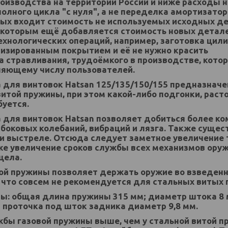
роизводства на территории России и ниже расходы 
полного цикла "с нуля", а не переделка амортизатор
ых входит стоимость не используемых исходных де
к которым ещё добавляется стоимость новых детал
ехнологических операций, например, заготовка цил
изированным покрытием и её не нужно красить
ла стравливания, трудоёмкого в производстве, кот
ляющему числу пользователей.
а для винтовок
Hatsan 125/135/150/155
предназначе
итой пружины, при этом какой-либо подгонки, раст
буется.
а для винтовок
Hatsan
позволяет добиться более ко
 боковых колебаний, вибраций и лязга. Также суще
и выстреле. Отсюда следует заметное увеличение 
же увеличение сроков службы всех механизмов оружи
цела.
ой пружины позволяет держать оружие во взведенн
 что совсем не рекомендуется для стальных витых 
ы: общая длина пружины 315 мм; диаметр штока 8
 проточка под шток задника диаметр 9,8 мм.
бы газовой пружины выше, чем у стальной витой п