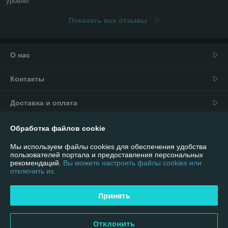
уровне!
Показать все отзывы
О нас
Контакты
Доставка и оплата
График работы
Обработка файлов cookie
Мы используем файлы cookies для обеспечения удобства
Полная версия сайта
пользователей портала и предоставления персональных
рекомендаций.
Вы можете настроить файлы cookies или
отключить их.
Политика обработки cookies
Принять
Сайт создан на платформе Deal.by
Отклонить