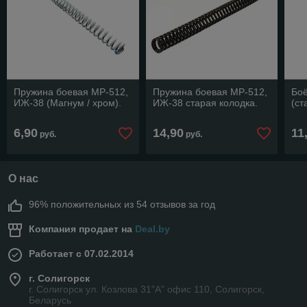
Пружина боевая МР-512,
Пружина боевая МР-512,
Боё
ИЖ-38 (Магнум / хром).
ИЖ-38 старая колодка.
(ст
6,90
14,90
11
руб.
руб.
О нас
96% положительных из 54 отзывов за год
Компания продает на
Deal.by
Работает с 07.02.2014
г. Солигорск
г. Солигорск ул. Козлова 31"А" офис 110, Солигорск,
Беларусь