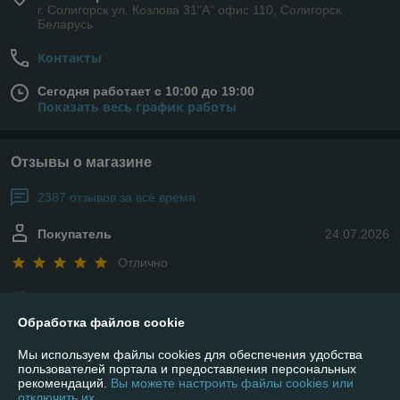
г. Солигорск ул. Козлова 31"А" офис 110, Солигорск,
Беларусь
Контакты
Сегодня работает с 10:00 до 19:00
Показать весь график работы
Отзывы о магазине
2387 отзывов за всё время
Покупатель
24.07.2026
Отлично
Сделка подтверждена через корзину
Обработка файлов cookie
Евгений
19.07.2026
Мы используем файлы cookies для обеспечения удобства
пользователей портала и предоставления персональных
Отлично
рекомендаций.
Вы можете настроить файлы cookies или
отключить их.