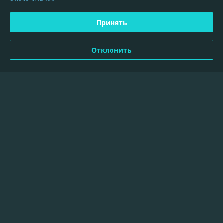
Отличный магазин, заказываю не в первый раз. Всё на высшем 
уровне!
Принять
Показать все отзывы
Отклонить
О нас
Контакты
Доставка и оплата
График работы
Полная версия сайта
Политика обработки cookies
Сайт создан на платформе Deal.by