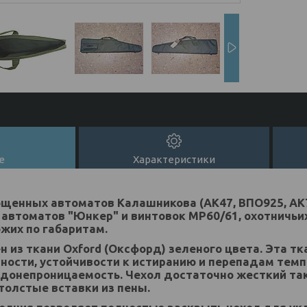
е
Характеристики
щенных автоматов Калашникова (АК47, ВПО925, АК7
автоматов "Юнкер" и винтовок МР60/61, охотничьих
ожих по габаритам.
н из ткани Oxford (Оксфорд) зеленого цвета. Эта т
ности, устойчивости к истиранию и перепадам темп
донепроницаемость. Чехол достаточно жесткий так
олстые вставки из пены.