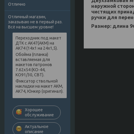
Двухзамковая мо
Отлично
наружной сторон
чистящих прина
ручки для перен
Отличный магазин,
заказываю не в первый раз.
Размер: длина 9
Всё на высшем уровне!
Переходник под макет
ДТК с АК47(АКМ) на
АК74 (14х1 на 24х1,5).
Обойма (планка)
вставляемая для
макетов патронов
7.62х54 (КО-44,
КО91/30, СВТ).
Фиксатор ствольной
накладки на макет АКМ,
АК74, Юнкер (оригинал).
Хорошее
обслуживание
Актуальное
описание