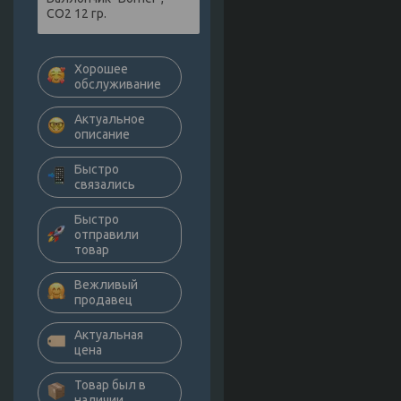
СО2 12 гр.
Хорошее
обслуживание
Актуальное
описание
Быстро
связались
Быстро
отправили
товар
Вежливый
продавец
Актуальная
цена
Товар был в
наличии