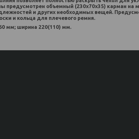
лния позволяет полностью раскрыть чехол для укл
ы предусмотрен объемный (230х70х35) карман на м
длежностей и других необходимых вещей. Предус
оски и кольца для плечевого ремня.
60 мм; ширина 220(110) мм.