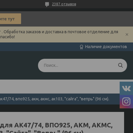
2387 отзывов
 . Обработка заказов и доставка в почтовое отделение для
Спасибо!
Наличие документов
к47/74, впо925, акм, акмс, ак103, "сайга", "вепрь" (96 см).
 для АК47/74, ВПО925, АКМ, АКМС,
, "Сайга", "Вепрь" (96 см).