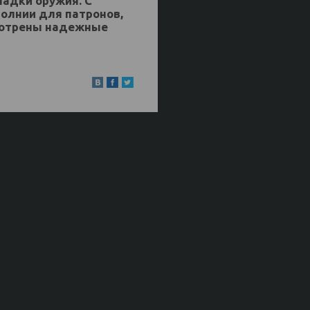
адки оружия. С
олнии для патронов,
мотрены надежные