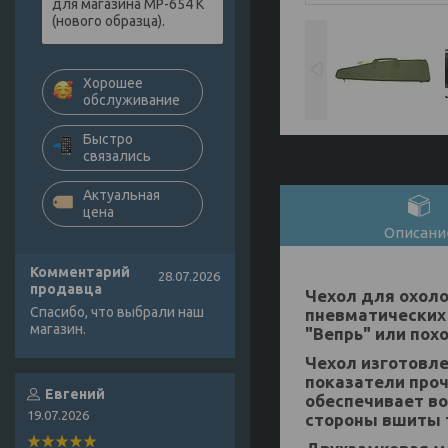
для магазина МР-654 К
(нового образца).
Хорошее
обслуживание
Быстро
связались
Актуальная
цена
Описани
Комментарий
28.07.2026
продавца
Чехол для охоло
Спасибо, что выбрали наш
пневматических 
магазин.
"Вепрь" или пох
Чехол изготовле
показатели проч
Евгений
обеспечивает во
19.07.2026
стороны вшиты т