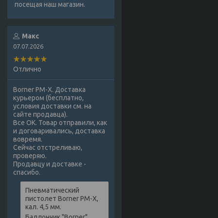
посещая наш магазин.
Макс
07.07.2026
Отлично
Borner PM-X. Доставка
курьером (бесплатно,
условия доставки см. на
сайте продавца).
Все ОК. Товар отправили, как
и договаривались, доставка
вовремя.
Сейчас отстреливаю,
проверяю.
Продавцу и доставке -
спасибо.
Пневматический
пистолет Borner PM-X,
кал. 4,5 мм.
Баллончик "Borner",