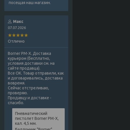
посещая наш магазин.
Макс
07.07.2026
Отлично
Borner PM-X. Доставка
курьером (бесплатно,
условия доставки см. на
сайте продавца).
Все ОК. Товар отправили, как
и договаривались, доставка
вовремя.
Сейчас отстреливаю,
проверяю.
Продавцу и доставке -
спасибо.
Пневматический
пистолет Borner PM-X,
кал. 4,5 мм.
Баллончик "Borner",