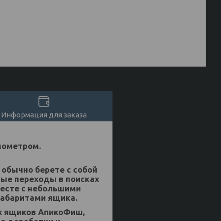
Информация для заказа
мометром.
 обычно берете с собой
ые переходы в поисках
месте с небольшими
габаритами ящика.
х ящиков АпикоФиш,