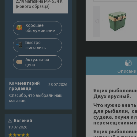
для магазина МР-654 К
(нового образца).
Хорошее
обслуживание
Быстро
связались
Актуальная
цена
Описани
Комментарий
28.07.2026
продавца
Ящик рыболовны
Спасибо, что выбрали наш
Двух ярусный.
магазин.
Что нужно знать
для рыбалки, к
судака, окуня и
Евгений
перемещениями)
19.07.2026
Ящик рыболовны