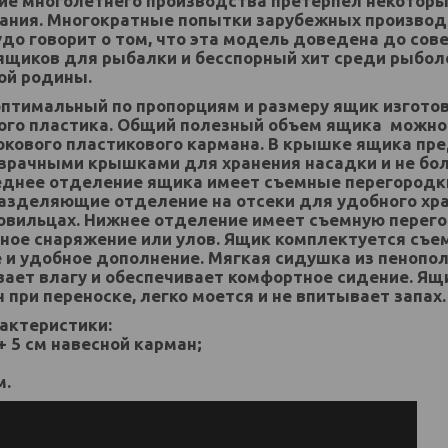
ие многолетнего производства претерпел некоторы
ания. Многократные попытки зарубежных производ
удо говорит о том, что эта модель доведена до сов
щиков для рыбалки и бесспорный хит среди рыболо
ой родины.
оптимальный по пропорциям и размеру ящик изготов
ого пластика. Общий полезный объем ящика можно 
бокового пластикового кармана. В крышке ящика п
зрачными крышками для хранения насадки и не бол
еднее отделение ящика имеет съемные перегородк
азделяющие отделение на отсеки для удобного хра
овильцах. Нижнее отделение имеет съемную перего
пное снаряжение или улов. Ящик комплектуется съ
е и удобное дополнение. Мягкая сидушка из пенопо
ает влагу и обеспечивает комфортное сидение. Ящик
 при переноске, легко моется и не впитывает запах.
актеристики:
 + 5 см навесной карман;
м.