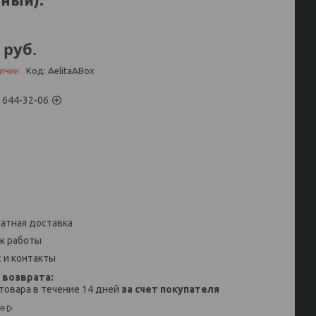
руб.
личии
Код:
AelitaABox
) 644-32-06
атная доставка
к работы
 и контакты
товара в течение 14 дней
за счет покупателя
е