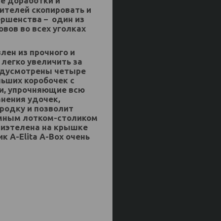
е доработки и
ителей скопировать и
ершенства – один из
вов во всех уголках
лен из прочного и
легко увеличить за
редусмотрены четыре
ьших коробочек с
и, упрочняющие всю
нения удочек,
родку и позволит
емным лотком-столиком
лиэтелена на крышке
 А-Elita А-Box очень