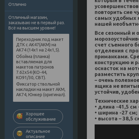
который в течен
Отлично
усовершенствов
повторить сие ч
самых удобных я
Отличный магазин,
заказываю не в первый раз.
нашей необъятн
Всё на высшем уровне!
Все сезонный и 
морозоустойчив
Переходник под макет
счет съемного 
ДТК с АК47(АКМ) на
отделения с про
АК74 (14х1 на 24х1,5).
приманками. Ср
Обойма (планка)
конструкцию и р
вставляемая для
макетов патронов
оснасток на мот
7.62х54 (КО-44,
разместить кру
КО91/30, СВТ).
– очень полезно
Фиксатор ствольной
ящика не впитыв
накладки на макет АКМ,
устойчив, удобен
АК74, Юнкер (оригинал).
Технические хар
• длина -41,5 см
• ширина -27 см;
Хорошее
• высота – 38,5 с
обслуживание
Актуальное
описание