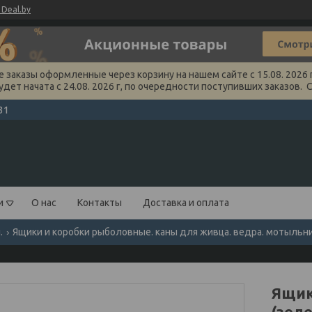
Deal.by
заказы оформленные через корзину на нашем сайте с 15.08. 2026 г
удет начата с 24.08. 2026 г, по очередности поступивших заказов. 
31
и
О нас
Контакты
Доставка и оплата
.
Ящики и коробки рыболовные. каны для живца. ведра. мотыльн
Ящик
(зел