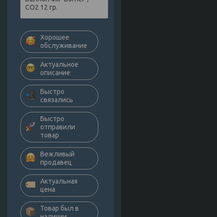
СО2 12 гр.
Хорошее
обслуживание
Актуальное
описание
Быстро
связались
Быстро
отправили
товар
Вежливый
продавец
Актуальная
цена
Товар был в
наличии