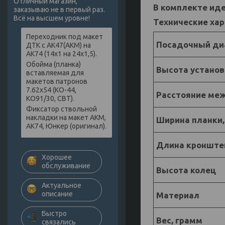
Отличный магазин,
В комплекте ид
заказываю не в первый раз.
Всё на высшем уровне!
Технические хар
Переходник под макет
Посадочный ди
ДТК с АК47(АКМ) на
АК74 (14х1 на 24х1,5).
Обойма (планка)
Высота установ
вставляемая для
макетов патронов
7.62х54 (КО-44,
Расстояние меж
КО91/30, СВТ).
Фиксатор ствольной
накладки на макет АКМ,
Ширина планки
АК74, Юнкер (оригинал).
Длина кронште
Хорошее
обслуживание
Высота колец
Актуальное
описание
Материал
Быстро
Вес, грамм
связались