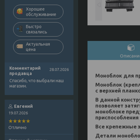
Хорошее
обслуживание
Быстро
связались
Актуальная
цена
Описани
Комментарий
28.07.2026
продавца
Моноблок для пр
Спасибо, что выбрали наш
Моноблок (крепл
магазин.
с верхней планко
В данной констр
позволяет затяг
Евгений
моноблоке пред
19.07.2026
приспособления
Все крепежные 
Отлично
Детали монобло