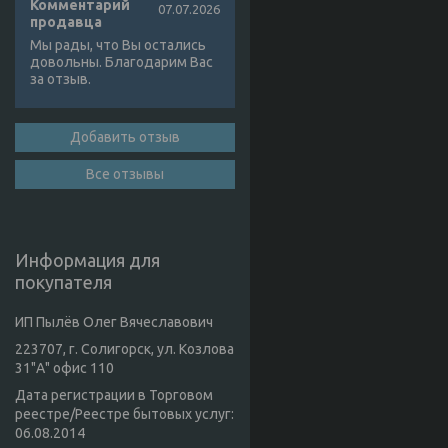
Комментарий
07.07.2026
продавца
Мы рады, что Вы остались
довольны. Благодарим Вас
за отзыв.
Добавить отзыв
Все отзывы
Информация для
покупателя
ИП Пылёв Олег Вячеславович
223707, г. Солигорск, ул. Козлова
31"А" офис 110
Дата регистрации в Торговом
реестре/Реестре бытовых услуг:
06.08.2014