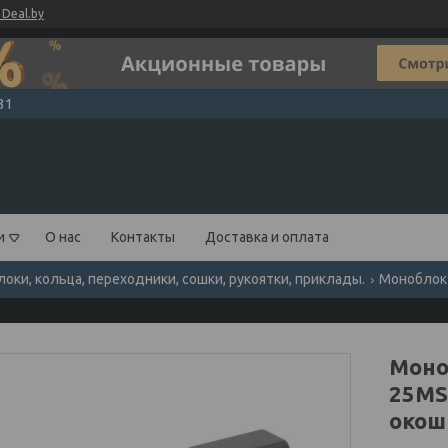
Deal.by
31
и
О нас
Контакты
Доставка и оплата
ки, кольца, переходники, сошки, рукоятки, приклады.
Моно
25MS
окош