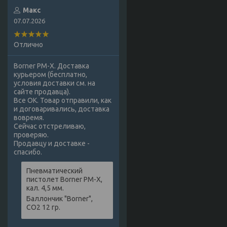
Макс
07.07.2026
Отлично
Borner PM-X. Доставка
курьером (бесплатно,
условия доставки см. на
сайте продавца).
Все ОК. Товар отправили, как
и договаривались, доставка
вовремя.
Сейчас отстреливаю,
проверяю.
Продавцу и доставке -
спасибо.
Пневматический
пистолет Borner PM-X,
кал. 4,5 мм.
Баллончик "Borner",
СО2 12 гр.