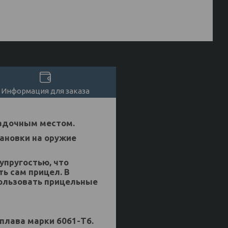
Информация для заказа
садочным местом.
ановки на оружие
упругостью, что
ь сам прицел. В
пользовать прицельные
плава марки 6061-Т6.