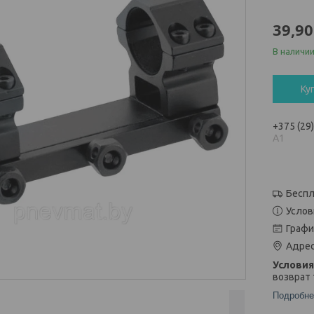
39,90
В наличи
Ку
+375 (29
А1
Беспл
Услов
Графи
Адрес
возврат 
Подробне