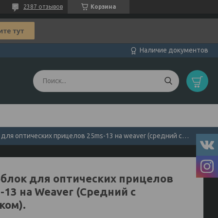
2387 отзывов
Корзина
Наличие документов
Моноблок для оптических прицелов 25ms-13 на weaver (средний с окошком).
блок для оптических прицелов
-13 на Weaver (Средний с
ком).