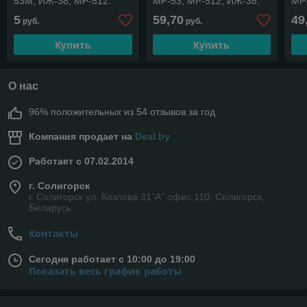
53М, ИЖ-38, MP-512.
МР-53, МР-512, ИЖ-38,
МР-
ИЖ-53 (старого образца).
ИЖ-
5
59,70
49
руб.
руб.
Купить
Купить
О нас
96% положительных из 54 отзывов за год
Компания продает на
Deal.by
Работает с 07.02.2014
г. Солигорск
г. Солигорск ул. Козлова 31"А" офис 110, Солигорск,
Беларусь
Контакты
Сегодня работает с 10:00 до 19:00
Показать весь график работы