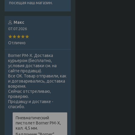
посещая наш магазин.
Макс
07.07.2026
Отлично
Borner PM-X. Доставка
курьером (бесплатно,
условия доставки см. на
сайте продавца).
Все ОК. Товар отправили, как
и договаривались, доставка
вовремя.
Сейчас отстреливаю,
проверяю.
Продавцу и доставке -
спасибо.
Пневматический
пистолет Borner PM-X,
кал. 4,5 мм.
Баллончик "Borner",