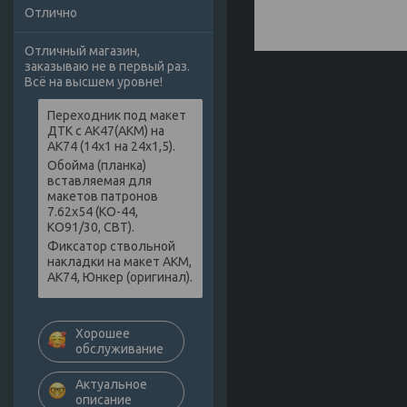
Отлично
Отличный магазин,
заказываю не в первый раз.
Всё на высшем уровне!
Переходник под макет
ДТК с АК47(АКМ) на
АК74 (14х1 на 24х1,5).
Обойма (планка)
вставляемая для
макетов патронов
7.62х54 (КО-44,
КО91/30, СВТ).
Фиксатор ствольной
накладки на макет АКМ,
АК74, Юнкер (оригинал).
Хорошее
обслуживание
Актуальное
описание