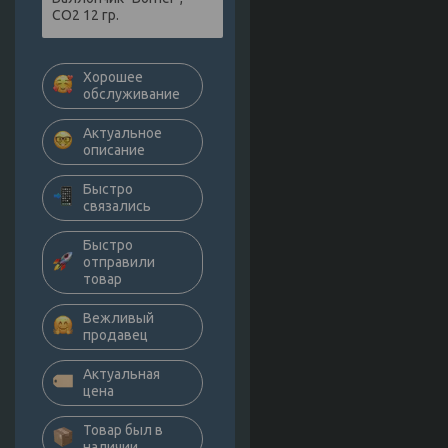
СО2 12 гр.
Хорошее
обслуживание
Актуальное
описание
Быстро
связались
Быстро
отправили
товар
Вежливый
продавец
Актуальная
цена
Товар был в
наличии