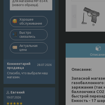
для магазина МР-654 К
(нового образца).
Хорошее
обслуживание
Быстро
связались
Актуальная
цена
Описани
Комментарий
28.07.2026
продавца
Описание:
Спасибо, что выбрали наш
магазин.
Запасной магаз
газобаллонного 
заряжания (так 
баллончика СО2 
Евгений
быстрой переза
19.07.2026
Емкость - 17 ша