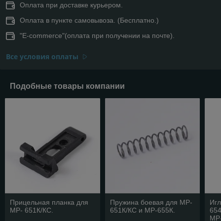
Оплата при доставке курьером.
Оплата в пункте самовывоза. (Бесплатно.)
"E-commerce"(оплата при получении на почте).
Все условия оплаты
Подобные товары компании
Прицельная планка для
Пружина боевая для МР-
Иг
МР- 651К/КС.
651К/КС и МР-655К.
654
МР