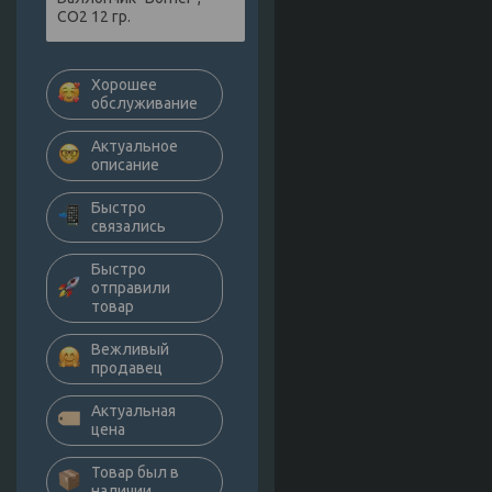
СО2 12 гр.
Хорошее
обслуживание
Актуальное
описание
Быстро
связались
Быстро
отправили
товар
Вежливый
продавец
Актуальная
цена
Товар был в
наличии