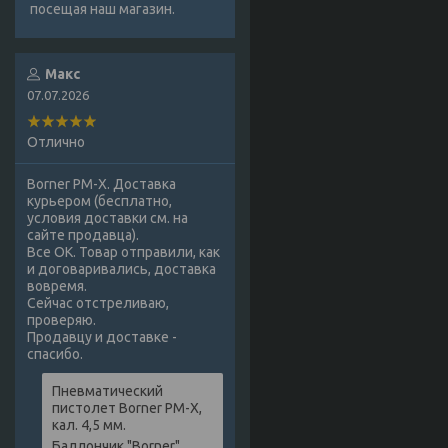
посещая наш магазин.
Макс
07.07.2026
Отлично
Borner PM-X. Доставка
курьером (бесплатно,
условия доставки см. на
сайте продавца).
Все ОК. Товар отправили, как
и договаривались, доставка
вовремя.
Сейчас отстреливаю,
проверяю.
Продавцу и доставке -
спасибо.
Пневматический
пистолет Borner PM-X,
кал. 4,5 мм.
Баллончик "Borner",