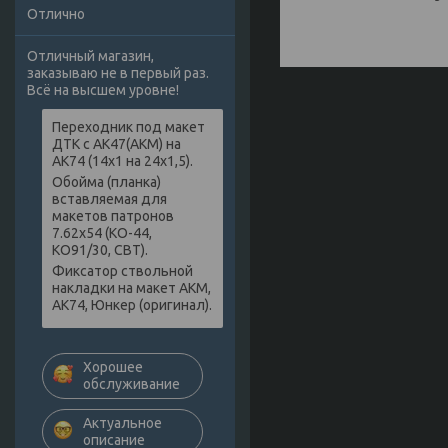
Отлично
Отличный магазин,
заказываю не в первый раз.
Всё на высшем уровне!
Переходник под макет
ДТК с АК47(АКМ) на
АК74 (14х1 на 24х1,5).
Обойма (планка)
вставляемая для
макетов патронов
7.62х54 (КО-44,
КО91/30, СВТ).
Фиксатор ствольной
накладки на макет АКМ,
АК74, Юнкер (оригинал).
Хорошее
обслуживание
Актуальное
описание