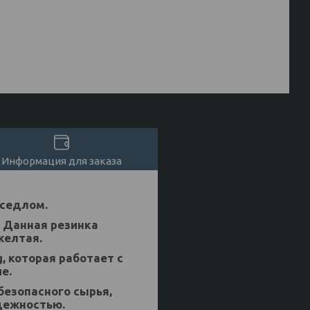
Информация для заказа
 седлом.
. Данная резинка
желтая.
, которая работает с
е.
безопасного сырья,
дежностью.