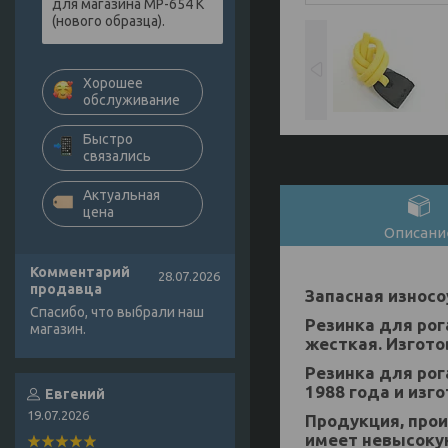
для магазина МР-654 К
(нового образца).
Хорошее
обслуживание
Быстро
связались
Актуальная
цена
Описани
Комментарий
28.07.2026
продавца
Запасная износо
Спасибо, что выбрали наш
Резинка для рог
магазин.
жесткая. Изгото
Резинка для рог
1988 года и изг
Евгений
19.07.2026
Продукция, прои
имеет невысокую