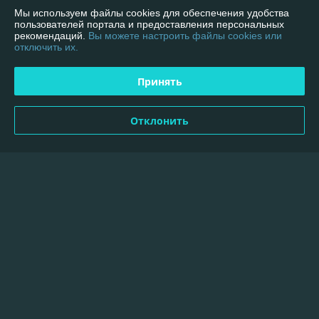
Полная версия сайта
Мы используем файлы cookies для обеспечения удобства
пользователей портала и предоставления персональных
рекомендаций.
Вы можете настроить файлы cookies или
Политика обработки cookies
отключить их.
Сайт создан на платформе Deal.by
Принять
Отклонить
Информация для покупателя
Индивидуальный предприниматель:
ИП Пылёв Олег Вячеславович
223707, г. Солигорск, ул. Козлова 31"А" офис 110
Регистрационный номер ЕГР: 600342962
УНП: 600342962
Регистрационный орган: Солигорский РИК
Дата регистрации компании: 09.09.2015
Ссылка на свидетельство/лицензию