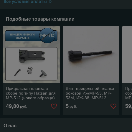
Все условия оплаты
Подобные товары компании
Прицельная планка в
Винт прицельной планки
При
сборе по типу Hatsan для
боковой Иж/МР-53, MP-
сбо
МР-512 (нового образца).
53М, ИЖ-38, MP-512.
МР-
ИЖ-
49,80
5
59
руб.
руб.
О нас