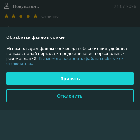
Покупатель
24.07.2026
Отлично
Сделка подтверждена через корзину
Обработка файлов cookie
Евгений
19.07.2026
Мы используем файлы cookies для обеспечения удобства
пользователей портала и предоставления персональных
Отлично
рекомендаций.
Вы можете настроить файлы cookies или
отключить их.
Отличный магазин, заказываю не в первый раз. Всё на высшем 
уровне!
Принять
Показать все отзывы
Отклонить
О нас
Контакты
Доставка и оплата