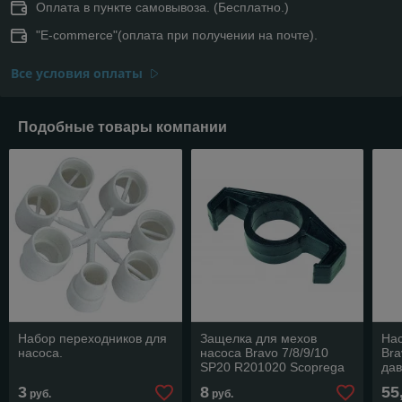
Оплата в пункте самовывоза. (Бесплатно.)
"E-commerce"(оплата при получении на почте).
Все условия оплаты
Подобные товары компании
Набор переходников для
Защелка для мехов
Нас
насоса.
насоса Bravo 7/8/9/10
Bra
SP20 R201020 Scоprega
дав
Bravo.
3
8
55
руб.
руб.