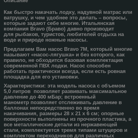
Описание
Как быстро накачать лодку, надувной матрас или
ватрушку, и чем удобнее это делать – вопросы,
которые задают себе многие. Итальянская
компания Bravo (Браво) давно производит
для рыбаков, туристов, любителей отдыха на
воде и природе ножные насосы.
Предлагаем Вам насос Bravo 7М, который многие
называют «насос-лягушка» и без которого, как
правило, не обходится базовая комплектация
современной ПВХ лодки. Насос способен
работать практически всегда, если есть ровная
площадка для его установки.
Характеристики: эта модель насоса с объемом
5,0 литров позволяет развивать максимальное
давление до 400 мБар; встроенный
манометр позволяет отслеживать давление в
баллонах непосредственно во время
накачивания, размеры 28 х 21 х 6 см; опорные
поверхности выполнены из прочного пластика, а
все металлические детали из нержавеющей
стали, комплектуется тремя типами штуцеров и
комплектом переходников для различных