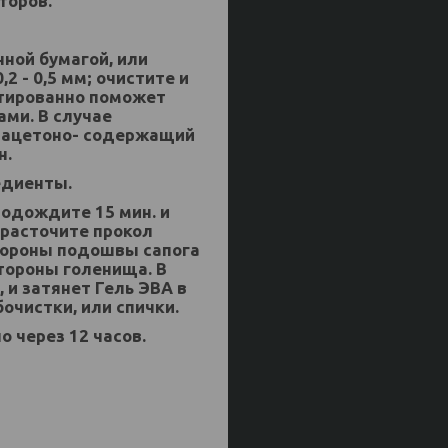
аторов.
чной бумагой, или
2 - 0,5 мм; очистите и
нтированно поможет
ми. В случае
и ацетоно- содержащий
н.
едиенты.
подождите 15 мин. и
 расточите прокол
стороны подошвы сапога
тороны голенища. В
 и затянет Гель ЭВА в
очистки, или спички.
о через 12 часов.