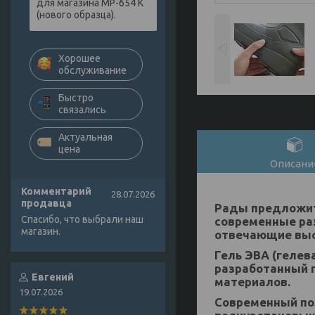
для магазина МР-654 К
(нового образца).
Хорошее
обслуживание
Быстро
связались
Актуальная
цена
Описани
Комментарий
28.07.2026
продавца
Рады предложит
Спасибо, что выбрали наш
современные ра
магазин.
отвечающие выс
Гель ЭВА (гелев
разработанный п
Евгений
материалов.
19.07.2026
Современный по