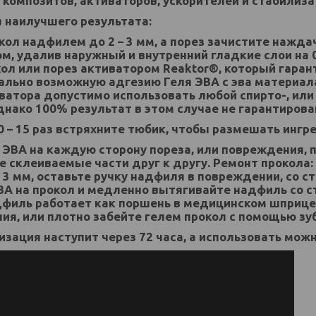
композитов, активаторов, ускорителей и стабилиз
 наилучшего результата:
окол надфилем до 2 – 3 мм, а порез зачистите нажда
м, удалив наружный и внутренний гладкие слои на 0,
ол или порез активатором Reaktor®, который гара
льно возможную адгезию Геля ЭВА с эва материала
ватора допустимо использовать любой спирто-, ил
днако 100% результат в этом случае не гарантирова
10 – 15 раз встряхните тюбик, чтобы размешать ингр
ь ЭВА на каждую сторону пореза, или повреждения, 
 склеиваемые части друг к другу. Ремонт прокола:
 3 мм, оставьте ручку надфиля в повреждении, со 
ВА на прокол и медленно вытягивайте надфиль со с
дфиль работает как поршень в медицинском шприце,
ия, или плотно забейте гелем прокол с помощью зуб
зация наступит через 72 часа, а использовать можн