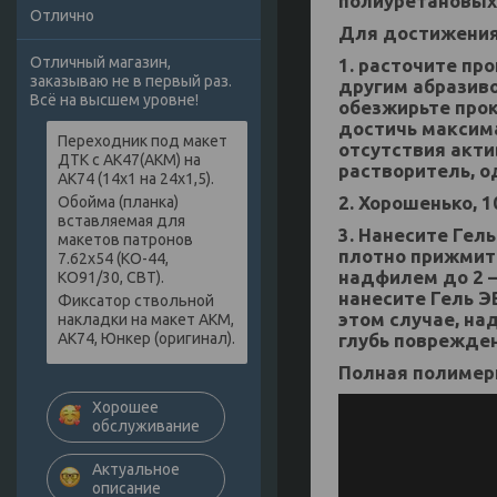
полиуретановых 
Отлично
Для достижения
Отличный магазин,
1. расточите пр
заказываю не в первый раз.
другим абразиво
Всё на высшем уровне!
обезжирьте прок
достичь максима
Переходник под макет
отсутствия акти
ДТК с АК47(АКМ) на
растворитель, о
АК74 (14х1 на 24х1,5).
2. Хорошенько, 
Обойма (планка)
вставляемая для
3. Нанесите Гел
макетов патронов
плотно прижмите
7.62х54 (КО-44,
надфилем до 2 –
КО91/30, СВТ).
нанесите Гель Э
Фиксатор ствольной
этом случае, на
накладки на макет АКМ,
глубь поврежден
АК74, Юнкер (оригинал).
Полная полимери
Хорошее
обслуживание
Актуальное
описание