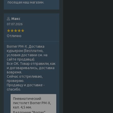
посещая наш магазин.
Макс
07.07.2026
Отлично
Borner PM-X. Доставка
курьером (бесплатно,
условия доставки см. на
сайте продавца).
Все ОК. Товар отправили, как
и договаривались, доставка
вовремя.
Сейчас отстреливаю,
проверяю.
Продавцу и доставке -
спасибо.
Пневматический
пистолет Borner PM-X,
кал. 4,5 мм.
Баллончик "Borner",