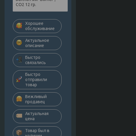
СО2 12 гр.
Хорошее
обслуживание
Актуальное
описание
Быстро
связались
Быстро
отправили
товар
Вежливый
продавец
Актуальная
цена
Товар был в
наличии