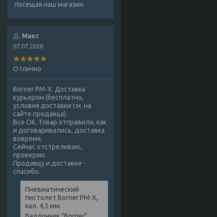
посещая наш магазин.
Макс
07.07.2026
Отлично
Borner PM-X. Доставка
курьером (бесплатно,
условия доставки см. на
сайте продавца).
Все ОК. Товар отправили, как
и договаривались, доставка
вовремя.
Сейчас отстреливаю,
проверяю.
Продавцу и доставке -
спасибо.
Пневматический
пистолет Borner PM-X,
кал. 4,5 мм.
Баллончик "Borner",