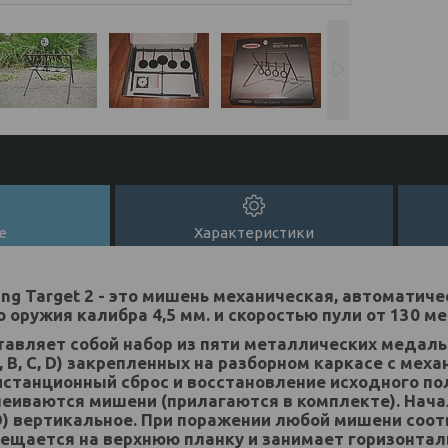
е
Характеристики
ing Target 2 - это мишень механическая, автоматич
 оружия калибра 4,5 мм. и скоростью пули от 130 ме
авляет собой набор из пяти металлических медаль
А, В, С, D) закрепленных на разборном каркасе с мех
истанционный сброс и восстановление исходного п
еиваются мишени (прилагаются в комплекте). Нач
,D) вертикальное. При поражении любой мишени со
ещается на верхнюю планку и занимает горизонтал