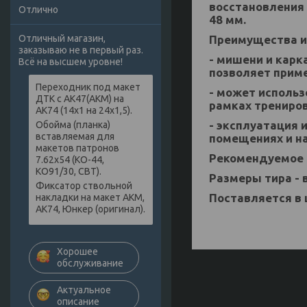
восстановления
Отлично
48 мм.
Преимущества и
Отличный магазин,
заказываю не в первый раз.
- мишени и карк
Всё на высшем уровне!
позволяет прим
Переходник под макет
- может использ
ДТК с АК47(АКМ) на
рамках трениро
АК74 (14х1 на 24х1,5).
- эксплуатация 
Обойма (планка)
вставляемая для
помещениях и н
макетов патронов
Рекомендуемое р
7.62х54 (КО-44,
КО91/30, СВТ).
Размеры тира - 
Фиксатор ствольной
Поставляется в 
накладки на макет АКМ,
АК74, Юнкер (оригинал).
Хорошее
обслуживание
Актуальное
описание