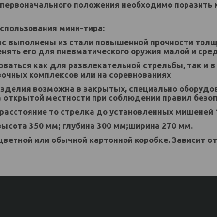
 первоначального положения необходимо поразить 
спользования мини-тира:
ас выполнены из стали повышенной прочности толщ
енять его для пневматического оружия малой и ср
оваться как для развлекательной стрельбы, так и в
вочных комплексов или на соревнованиях
изделия возможна в закрытых, специально оборудо
а открытой местности при соблюдении правил безо
асстояние то стрелка до установленных мишеней 1
высота 350 мм; глубина 300 мм;ширина 270 мм.
цветной или обычной картонной коробке. Зависит о