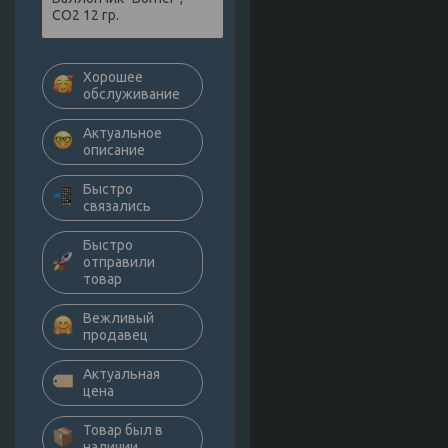
СО2 12 гр.
Хорошее
обслуживание
Актуальное
описание
Быстро
связались
Быстро
отправили
товар
Вежливый
продавец
Актуальная
цена
Товар был в
наличии