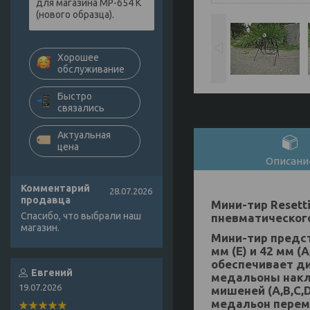
для магазина МР-654 К
(нового образца).
Хорошее
обслуживание
Быстро
связались
Актуальная
цена
Описани
Комментарий
28.07.2026
продавца
Мини-тир Resett
Спасибо, что выбрали наш
пневматического
магазин.
Мини-тир предст
мм (Е) и 42 мм (
обеспечивает д
Евгений
медальоны накл
19.07.2026
мишеней (А,В,С
медальон перем