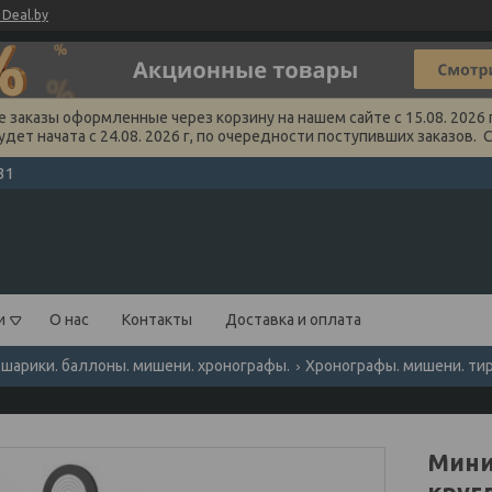
Deal.by
заказы оформленные через корзину на нашем сайте с 15.08. 2026 г
удет начата с 24.08. 2026 г, по очередности поступивших заказов. 
31
и
О нас
Контакты
Доставка и оплата
 шарики. баллоны. мишени. хронографы.
Хронографы. мишени. ти
Мини-
круг