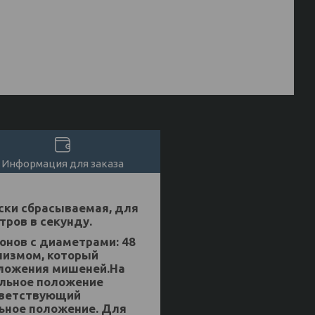
Информация для заказа
ески сбрасываемая, для
тров в секунду.
онов с диаметрами: 48
анизмом, который
оложения мишеней.На
альное положение
ответствующий
ьное положение. Для