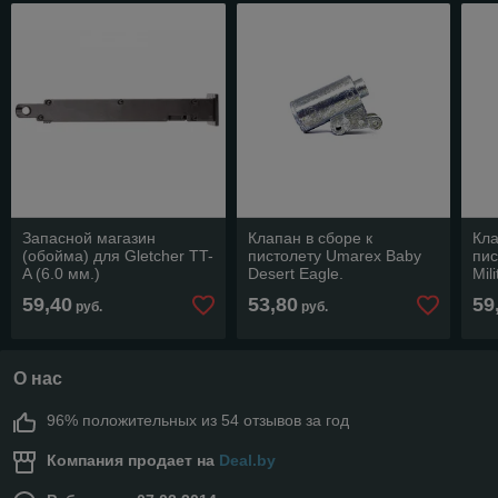
Запасной магазин
Клапан в сборе к
Кла
(обойма) для Gletcher TT-
пистолету Umarex Baby
пи
A (6.0 мм.)
Desert Eagle.
Mili
59,40
53,80
59
руб.
руб.
О нас
96% положительных из 54 отзывов за год
Компания продает на
Deal.by