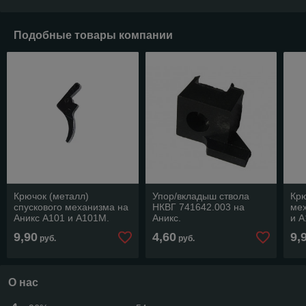
Подобные товары компании
Крючок (металл)
Упор/вкладыш ствола
Крю
спускового механизма на
НКВГ 741642.003 на
мех
Аникс А101 и А101М.
Аникс.
и А
9,90
4,60
9,
руб.
руб.
О нас