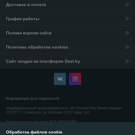
Доставка и оплата
График работы
Полная версия сайта
Политика обработки cookies
Сайт создан на платформе Deal.by
Информация для покупателя
Индивидуальный предприниматель:
ИП Пылёв Олег Вячеславович
223707, г. Солигорск, ул. Козлова 31"А" офис 110
Регистрационный номер ЕГР: 600342962
Обработка файлов cookie
УНП: 600342962