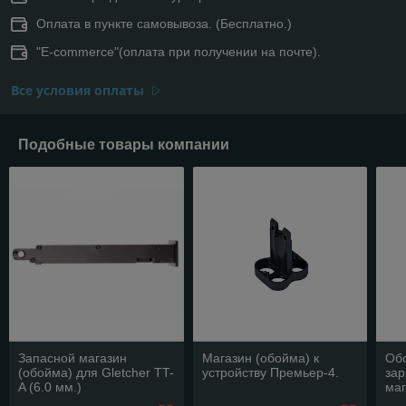
Оплата в пункте самовывоза. (Бесплатно.)
"E-commerce"(оплата при получении на почте).
Все условия оплаты
Подобные товары компании
Запасной магазин
Магазин (обойма) к
Об
(обойма) для Gletcher TT-
устройству Премьер-4.
зар
A (6.0 мм.)
маг
5.4