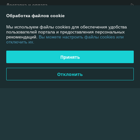
Доставка и оплата
Обработка файлов cookie
График работы
Мы используем файлы cookies для обеспечения удобства
пользователей портала и предоставления персональных
Полная версия сайта
рекомендаций.
Вы можете настроить файлы cookies или
отключить их.
Политика обработки cookies
Принять
Сайт создан на платформе Deal.by
Отклонить
Информация для покупателя
Индивидуальный предприниматель:
ИП Пылёв Олег Вячеславович
223707, г. Солигорск, ул. Козлова 31"А" офис 110
Регистрационный номер ЕГР: 600342962
УНП: 600342962