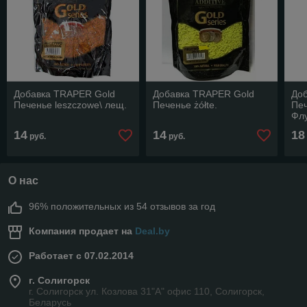
Добавка TRAPER Gold
Добавка TRAPER Gold
До
Печенье leszczowe\ лещ.
Печенье żółte.
Печ
Фл
14
14
18
руб.
руб.
О нас
96% положительных из 54 отзывов за год
Компания продает на
Deal.by
Работает с 07.02.2014
г. Солигорск
г. Солигорск ул. Козлова 31"А" офис 110, Солигорск,
Беларусь