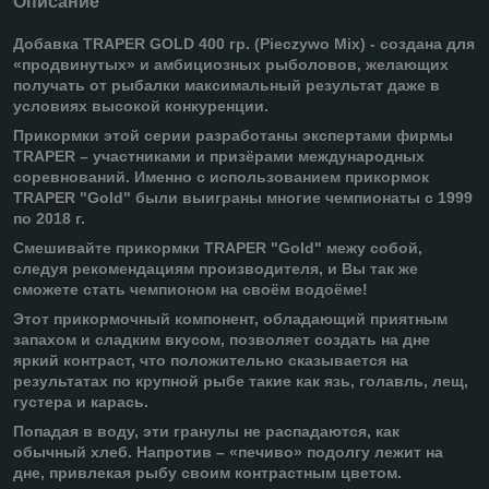
Описание
Добавка TRAPER GOLD 400 гр. (Pieczywo Mix) - создана для
«продвинутых» и амбициозных рыболовов, желающих
получать от рыбалки максимальный результат даже в
условиях высокой конкуренции.
Прикормки этой серии разработаны экспертами фирмы
TRAPER – участниками и призёрами международных
соревнований. Именно с использованием прикормок
TRAPER "Gold" были выиграны многие чемпионаты с 1999
по 2018 г.
Смешивайте прикормки TRAPER "Gold" межу собой,
следуя рекомендациям производителя, и Вы так же
сможете стать чемпионом на своём водоёме!
Этот прикормочный компонент, обладающий приятным
запахом и сладким вкусом, позволяет создать на дне
яркий контраст, что положительно сказывается на
результатах по крупной рыбе такие как язь, голавль, лещ,
густера и карась.
Попадая в воду, эти гранулы не распадаются, как
обычный хлеб. Напротив – «печиво» подолгу лежит на
дне, привлекая рыбу своим контрастным цветом.