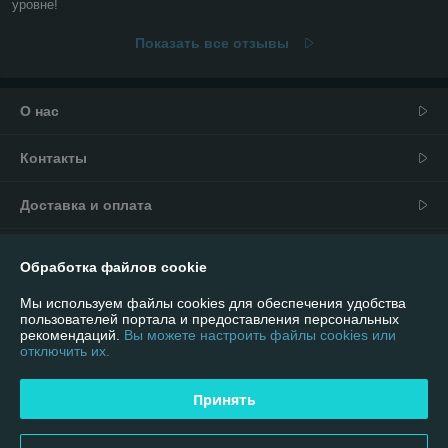
уровне!
Показать все отзывы
О нас
Контакты
Доставка и оплата
График работы
Обработка файлов cookie
Полная версия сайта
Мы используем файлы cookies для обеспечения удобства
пользователей портала и предоставления персональных
рекомендаций.
Вы можете настроить файлы cookies или
Политика обработки cookies
отключить их.
Сайт создан на платформе Deal.by
Принять