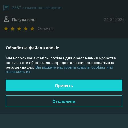
2387 отзывов за всё время
Покупатель
24.07.2026
Отлично
Сделка подтверждена через корзину
Обработка файлов cookie
Евгений
19.07.2026
Мы используем файлы cookies для обеспечения удобства
пользователей портала и предоставления персональных
Отлично
рекомендаций.
Вы можете настроить файлы cookies или
отключить их.
Отличный магазин, заказываю не в первый раз. Всё на высшем 
уровне!
Принять
Показать все отзывы
Отклонить
О нас
Контакты