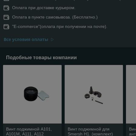
Оплата при доставке курьером.
Оплата в пункте самовывоза. (Бесплатно.)
"E-commerce"(оплата при получении на почте).
Все условия оплаты
Подобные товары компании
Винт поджимной А101,
Винт поджимной для
Вин
А101М, А111, А112
Smersh H1. (комплект)
ант