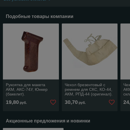
Подобные товары компании
Рукоятка для макета
Чехол брезентовый с
Чех
АКМ, АКС-74У, Юнкер
ремнем для СКС, КО-44,
АК
(бакелит).
АКМ, РПД-44 (оригинал).
скл
Хаки.
(ор
19,80
30,70
24
руб.
руб.
Акционные предложения и новинки