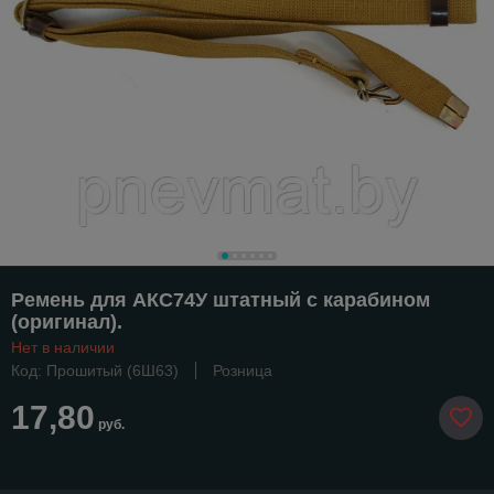
Ремень для АКС74У штатный с карабином
(оригинал).
Нет в наличии
Код: Прошитый (6Ш63)
Розница
17,80
руб.