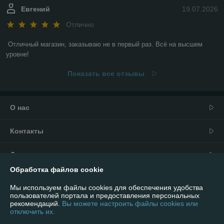
Евгений
19.07.2026
Отлично
Отличный магазин, заказываю не в первый раз. Всё на высшем 
уровне!
Показать все отзывы
О нас
Контакты
Доставка и оплата
Обработка файлов cookie
График работы
Мы используем файлы cookies для обеспечения удобства
пользователей портала и предоставления персональных
Полная версия сайта
рекомендаций.
Вы можете настроить файлы cookies или
отключить их.