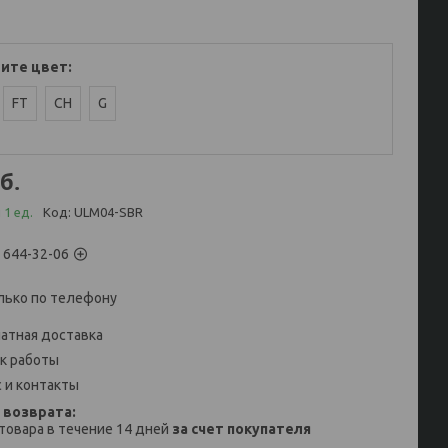
ите цвет
:
FT
CH
G
б.
 1 ед.
Код:
ULM04-SBR
) 644-32-06
лько по телефону
атная доставка
к работы
 и контакты
товара в течение 14 дней
за счет покупателя