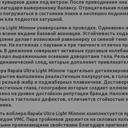
и кувырков даже под ветром. После приводнения она
лагодаря выверенному балансу. Отрицательная плав
 погружаться в состоянии покоя и неспешно поднима
м или подмотке катушкой.
tra Light Minnow универсален в проводке. Одинаково 
о всеми видами базовой анимации. Устойчивость хода
оеме делает возможной равномерку со сменой темп
чи. На потяжках с паузами и при твичинге отлично 
а. В движении совершает активные курсовые колебан
рошо выраженными осевыми доворотами тела. Релье
динамический след, которые дополняет привлекате
а Rapala Ultra Light Minnow тщательно детализирова
рытия выполнены реалистичным полукругом, в голо
 рельеф жабр и поджаберных плавничков. Достовер
стичные глаза, голография которых создает иллюзи
ено на уровне достойном репутации бренда. Наложе
ьно и тактильно дефектов, отличается стойкостью 
ника
.
ь воблера Rapala Ultra Light Minnow комплектуется 
ндом VMC. Пара тройников держится на силовых кол
ными проникающими свойствами благодаря оригинал