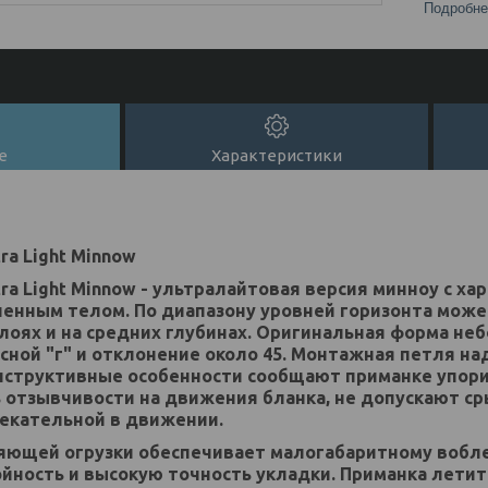
Подробне
е
Характеристики
ra Light Minnow
tra Light Minnow - ультралайтовая версия минноу с х
енным телом. По диапазону уровней горизонта може
лоях и на средних глубинах. Оригинальная форма не
сной "г" и отклонение около 45. Монтажная петля н
нструктивные особенности сообщают приманке упори
 отзывчивости на движения бланка, не допускают ср
екательной в движении.
ющей огрузки обеспечивает малогабаритному воблеру
йность и высокую точность укладки. Приманка летит