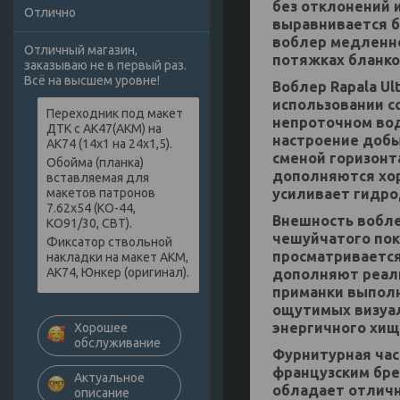
без отклонений 
Отлично
выравнивается б
воблер медленно
Отличный магазин,
потяжках бланко
заказываю не в первый раз.
Всё на высшем уровне!
Воблер Rapala Ul
использовании с
Переходник под макет
непроточном вод
ДТК с АК47(АКМ) на
настроение добы
АК74 (14х1 на 24х1,5).
сменой горизонт
Обойма (планка)
дополняются хо
вставляемая для
усиливает гидро
макетов патронов
7.62х54 (КО-44,
Внешность воблер
КО91/30, СВТ).
чешуйчатого пок
Фиксатор ствольной
просматривается
накладки на макет АКМ,
АК74, Юнкер (оригинал).
дополняют реали
приманки выполн
ощутимых визуал
энергичного хищ
Хорошее
обслуживание
Фурнитурная част
французским бре
Актуальное
обладает отлич
описание