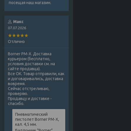
посещая наш магазин.
Макс
07.07.2026
Отлично
Borner PM-X. Доставка
курьером (бесплатно,
условия доставки см. на
сайте продавца).
Все ОК. Товар отправили, как
и договаривались, доставка
вовремя.
Сейчас отстреливаю,
проверяю.
Продавцу и доставке -
спасибо.
Пневматический
пистолет Borner PM-X,
кал. 4,5 мм.
Баллончик "Borner",