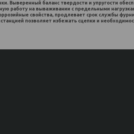
чки. Выверенный баланс твердости и упругости обес
нную работу на вываживании с предельными нагрузк
оррозийные свойства, продлевает срок службы фурни
станцией позволяет избежать сцепки и необходимо