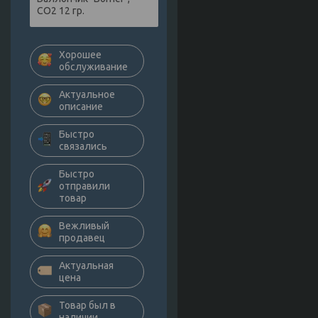
СО2 12 гр.
Хорошее
обслуживание
Актуальное
описание
Быстро
связались
Быстро
отправили
товар
Вежливый
продавец
Актуальная
цена
Товар был в
наличии