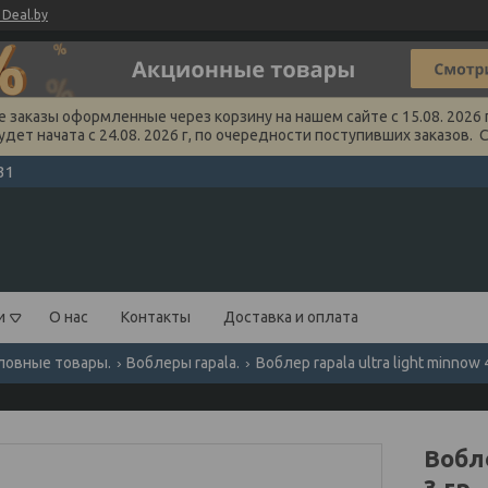
Deal.by
заказы оформленные через корзину на нашем сайте с 15.08. 2026 г
удет начата с 24.08. 2026 г, по очередности поступивших заказов. 
31
и
О нас
Контакты
Доставка и оплата
ловные товары.
Воблеры rapala.
Воблер rapala ultra light minnow 4
Вобле
3 гр.