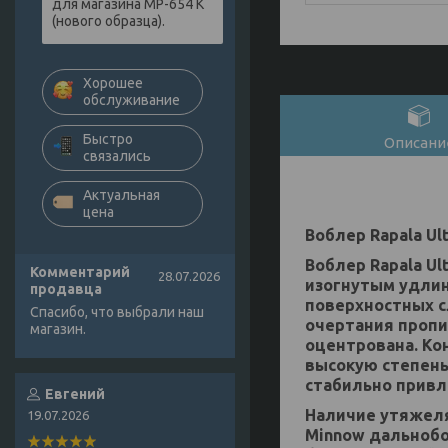
для магазина МР-654 К
(нового образца).
Хорошее
обслуживание
Быстро
Описани
связались
Актуальная
цена
Воблер Rapala Ult
Воблер Rapala Ul
Комментарий
28.07.2026
изогнутым удлин
продавца
поверхностных с
Спасибо, что выбрали наш
очертания пропи
магазин.
оцентрована. Ко
высокую степень
стабильно привл
Евгений
Наличие утяжеля
19.07.2026
Minnow дальнобо