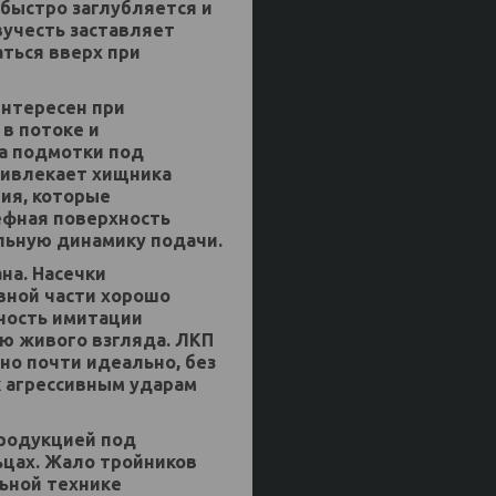
 быстро заглубляется и
учесть заставляет
ться вверх при
интересен при
 в потоке и
а подмотки под
привлекает хищника
ия, которые
фная поверхность
льную динамику подачи.
на. Насечки
вной части хорошо
ность имитации
ю живого взгляда. ЛКП
но почти идеально, без
к агрессивным ударам
продукцией под
ьцах. Жало тройников
ьной технике