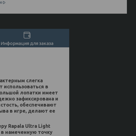
е
Информация для заказа
арактерным слегка
т использоваться в
большой лопатки имеет
адежно зафиксирована и
стость, обеспечивают
ыва в игре, делают ее
 Rapala Ultra Light
 в намеченную точку