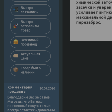
химической зато
засечки и увере
Быстро
усиливает антик
связались
максимальной ди
Быстро
перезаброс.
отправили
товар
Вежливый
продавец
Актуальная
цена
Товар был в
наличии
Комментарий
20.07.2026
продавца
Благодарим Вас за отзыв.
Мы рады, что Вы наш
постоянный покупатель и
всегда остаетесь довольны