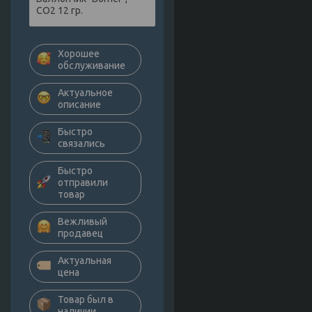
СО2 12 гр.
Хорошее
обслуживание
Актуальное
описание
Быстро
связались
Быстро
отправили
товар
Вежливый
продавец
Актуальная
цена
Товар был в
наличии