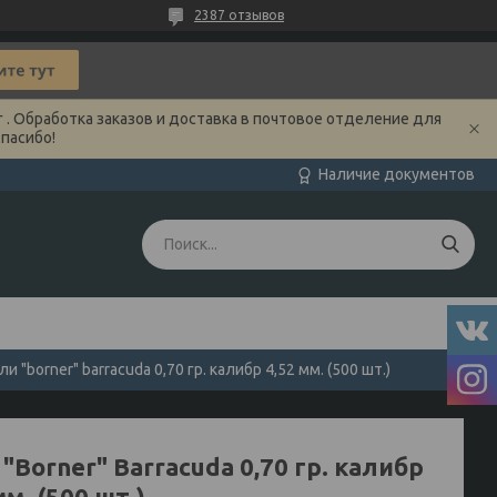
2387 отзывов
 . Обработка заказов и доставка в почтовое отделение для
Спасибо!
Наличие документов
ли "borner" barracuda 0,70 гр. калибр 4,52 мм. (500 шт.)
"Borner" Barracuda 0,70 гр. калибр
мм. (500 шт.)