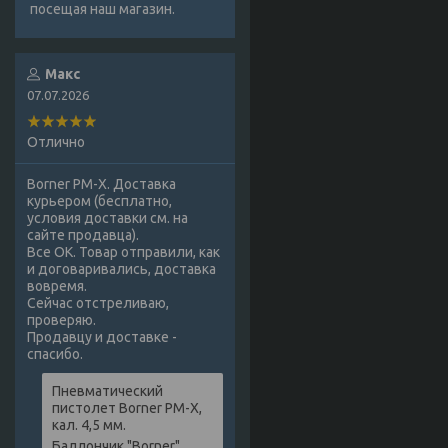
посещая наш магазин.
Макс
07.07.2026
Отлично
Borner PM-X. Доставка
курьером (бесплатно,
условия доставки см. на
сайте продавца).
Все ОК. Товар отправили, как
и договаривались, доставка
вовремя.
Сейчас отстреливаю,
проверяю.
Продавцу и доставке -
спасибо.
Пневматический
пистолет Borner PM-X,
кал. 4,5 мм.
Баллончик "Borner",