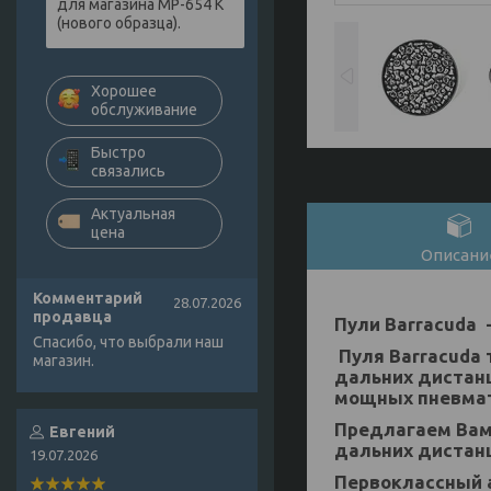
для магазина МР-654 К
(нового образца).
Хорошее
обслуживание
Быстро
связались
Актуальная
цена
Описани
Комментарий
28.07.2026
продавца
Пули Barracuda -
Спасибо, что выбрали наш
Пуля Barracuda 
магазин.
дальних дистанц
мощных пневмати
Предлагаем Вам 
Евгений
дальних дистан
19.07.2026
Первоклассный 