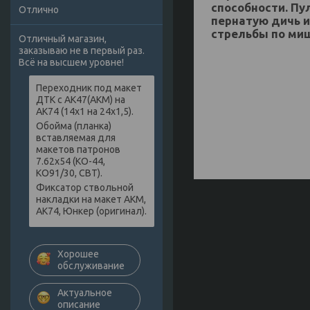
способности. П
Отлично
пернатую дичь и
стрельбы по ми
Отличный магазин,
заказываю не в первый раз.
Всё на высшем уровне!
Переходник под макет
ДТК с АК47(АКМ) на
АК74 (14х1 на 24х1,5).
Обойма (планка)
вставляемая для
макетов патронов
7.62х54 (КО-44,
КО91/30, СВТ).
Фиксатор ствольной
накладки на макет АКМ,
АК74, Юнкер (оригинал).
Хорошее
обслуживание
Актуальное
описание