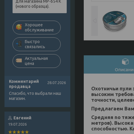
для магазина МР-654 К
(нового образца).
Хорошее
обслуживание
Быстро
связались
Актуальная
цена
Описани
Комментарий
28.07.2026
продавца
Охотничьи пули 
Спасибо, что выбрали наш
высоким требов
магазин.
точности, целев
Предлагаем Вам 
Средняя nо тяже
Евгений
метров). Высока
19.07.2026
способностью. 