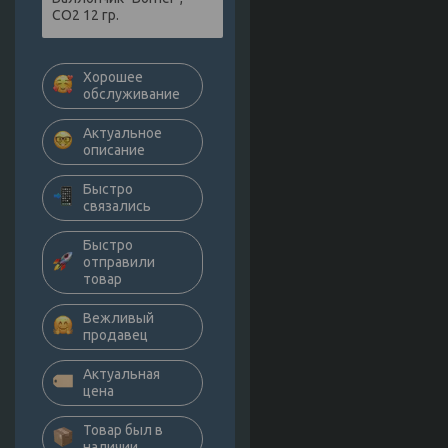
СО2 12 гр.
Хорошее
обслуживание
Актуальное
описание
Быстро
связались
Быстро
отправили
товар
Вежливый
продавец
Актуальная
цена
Товар был в
наличии