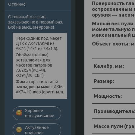
Поверхность гла
Отлично
остроконечным 
оружия ― пневм
Отличный магазин,
заказываю не в первый раз.
Малый вес пули 
Всё на высшем уровне!
моментальную пе
максимальный ш
Переходник под макет
Объект охоты: м
ДТК с АК47(АКМ) на
АК74 (14х1 на 24х1,5).
Характ
Обойма (планка)
вставляемая для
макетов патронов
Калибр, мм:
7.62х54 (КО-44,
КО91/30, СВТ).
Размер:
Фиксатор ствольной
накладки на макет АКМ,
АК74, Юнкер (оригинал).
Мощность:
Производитель
Хорошее
обслуживание
Масса пули (гр
Актуальное
описание