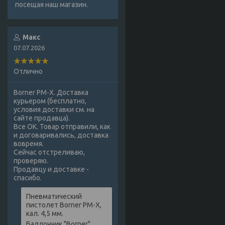
посещая наш магазин.
Макс
07.07.2026
Отлично
Borner PM-X. Доставка
курьером (бесплатно,
условия доставки см. на
сайте продавца).
Все ОК. Товар отправили, как
и договаривались, доставка
вовремя.
Сейчас отстреливаю,
проверяю.
Продавцу и доставке -
спасибо.
Пневматический
пистолет Borner PM-X,
кал. 4,5 мм.
Баллончик "Borner",