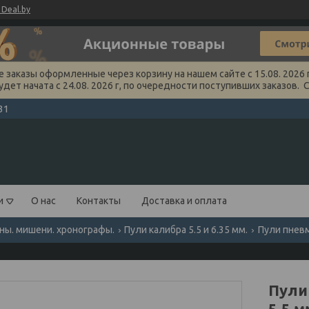
Deal.by
заказы оформленные через корзину на нашем сайте с 15.08. 2026 г
удет начата с 24.08. 2026 г, по очередности поступивших заказов. 
31
и
О нас
Контакты
Доставка и оплата
оны. мишени. хронографы.
Пули калибра 5.5 и 6.35 мм.
Пули пневм
Пули
5.5 м