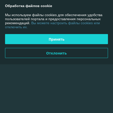
График работы
Обработка файлов cookie
Полная версия сайта
Мы используем файлы cookies для обеспечения удобства
пользователей портала и предоставления персональных
рекомендаций.
Вы можете настроить файлы cookies или
Политика обработки cookies
отключить их.
Сайт создан на платформе Deal.by
Принять
Отклонить
Информация для покупателя
Индивидуальный предприниматель:
ИП Пылёв Олег Вячеславович
223707, г. Солигорск, ул. Козлова 31"А" офис 110
Регистрационный номер ЕГР: 600342962
УНП: 600342962
Регистрационный орган: Солигорский РИК
Дата регистрации компании: 09.09.2015