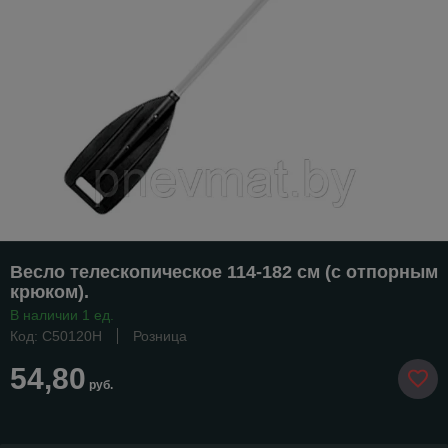
Весло телескопическое 114-182 см (с отпорным
крюком).
В наличии 1 ед.
Код: C50120H
Розница
54,80
руб.