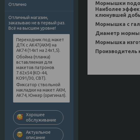
Мормышки подобн
Отлично
Наиболее эффек
клюнувшей добы
Отличный магазин,
заказываю не в первый раз.
Мормышка с гал
Всё на высшем уровне!
Диаметр мормыш
Переходник под макет
Мормышка изгот
ДТК с АК47(АКМ) на
АК74 (14х1 на 24х1,5).
Производитель 
Обойма (планка)
вставляемая для
макетов патронов
7.62х54 (КО-44,
КО91/30, СВТ).
Фиксатор ствольной
накладки на макет АКМ,
АК74, Юнкер (оригинал).
Хорошее
обслуживание
Актуальное
описание