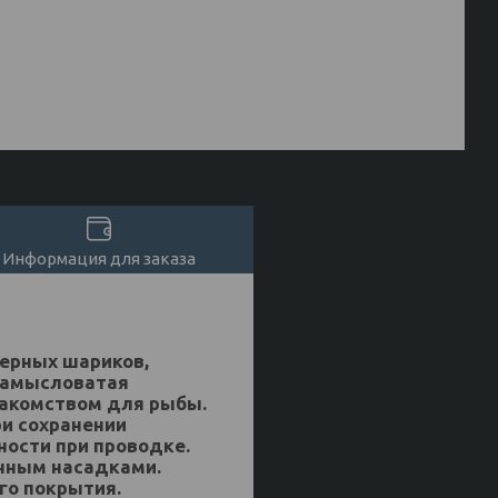
Информация для заказа
мерных шариков,
езамысловатая
лакомством для рыбы.
ри сохранении
ности при проводке.
ичным насадками.
го покрытия.