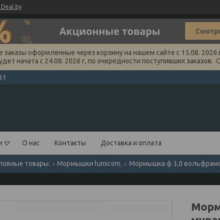
Deal.by
заказы оформленные через корзину на нашем сайте с 15.08. 2026 г
удет начата с 24.08. 2026 г, по очередности поступивших заказов. 
31
и
О нас
Контакты
Доставка и оплата
ловные товары.
Мормышки lumicom.
Мормышка ф 3,0 вольфрамова
Морм
мурав