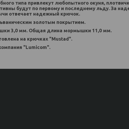
ого типа привлекут любопытного окуня, плотвичку
тивны будут по первому и последнему льду. За на
чи отвечает надежный крючок.
ьваническим золотым покрытием.
ки 3,0 мм. Общая длина мормышки 11,0 мм.
овлена на крючках "Mustad".
компания "Lumicom".