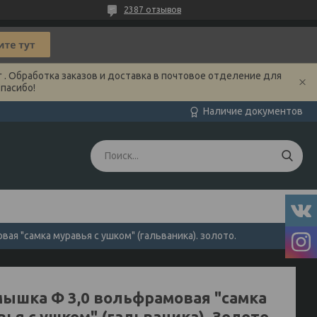
2387 отзывов
 . Обработка заказов и доставка в почтовое отделение для
Спасибо!
Наличие документов
я "самка муравья с ушком" (гальваника). золото.
ышка Ф 3,0 вольфрамовая "самка
ья с ушком" (гальваника). Золото.