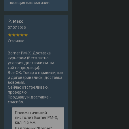
посещая наш магазин.
Макс
07.07.2026
Отлично
Borner PM-X. Доставка
курьером (бесплатно,
условия доставки см. на
сайте продавца).
Все ОК. Товар отправили, как
и договаривались, доставка
вовремя.
Сейчас отстреливаю,
проверяю.
Продавцу и доставке -
спасибо.
Пневматический
пистолет Borner PM-X,
кал. 4,5 мм.
Баллончик "Borner",