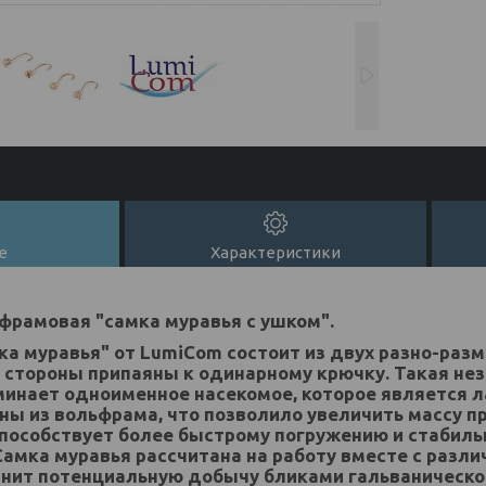
е
Характеристики
рамовая "самка муравья с ушком".
а муравья" от LumiCom состоит из двух разно-раз
й стороны припаяны к одинарному крючку. Такая н
минает одноименное насекомое, которое является 
ы из вольфрама, что позволило увеличить массу п
способствует более быстрому погружению и стабиль
амка муравья рассчитана на работу вместе с разл
нит потенциальную добычу бликами гальваническо