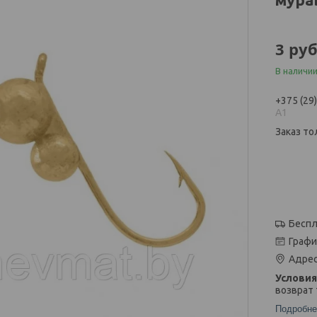
3
руб
В наличи
+375 (29
А1
Заказ то
Беспл
Графи
Адрес
возврат 
Подробне