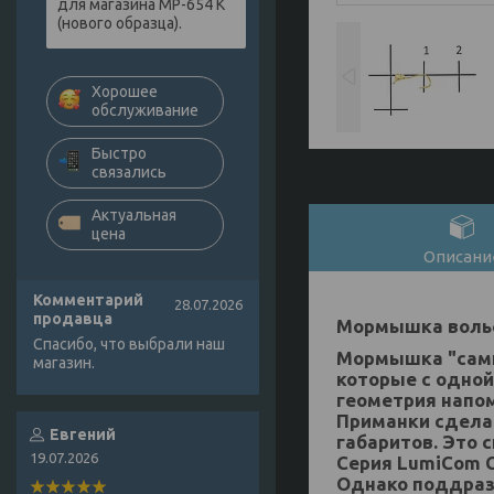
для магазина МР-654 К
(нового образца).
Хорошее
обслуживание
Быстро
связались
Актуальная
цена
Описани
Комментарий
28.07.2026
продавца
Мормышка вольф
Спасибо, что выбрали наш
Мормышка "самк
магазин.
которые с одно
геометрия напо
Приманки сделан
Евгений
габаритов. Это 
19.07.2026
Серия LumiCom С
Однако поддраз