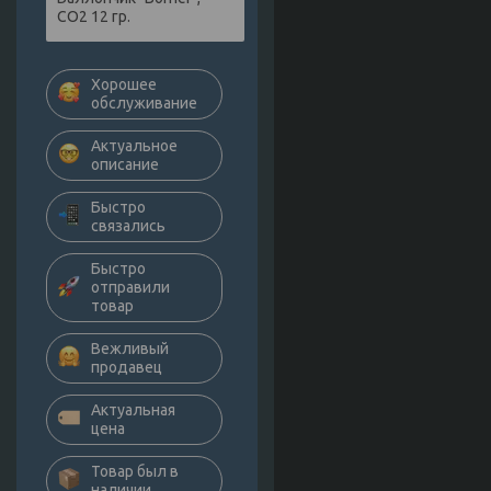
СО2 12 гр.
Хорошее
обслуживание
Актуальное
описание
Быстро
связались
Быстро
отправили
товар
Вежливый
продавец
Актуальная
цена
Товар был в
наличии