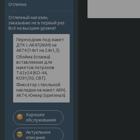
Отлично
Отличный магазин,
заказываю не в первый раз.
Всё на высшем уровне!
Переходник под макет
ДТК с АК47(АКМ) на
АК74 (14х1 на 24х1,5).
Обойма (планка)
вставляемая для
макетов патронов
7.62х54 (КО-44,
КО91/30, СВТ).
Фиксатор ствольной
накладки на макет АКМ,
АК74, Юнкер (оригинал).
Хорошее
обслуживание
Актуальное
описание