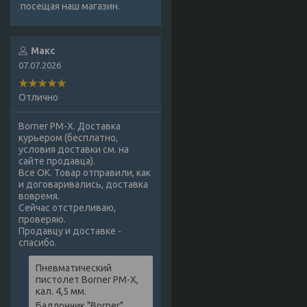
посещая наш магазин.
Макс
07.07.2026
Отлично
Borner PM-X. Доставка
курьером (бесплатно,
условия доставки см. на
сайте продавца).
Все ОК. Товар отправили, как
и договаривались, доставка
вовремя.
Сейчас отстреливаю,
проверяю.
Продавцу и доставке -
спасибо.
Пневматический
пистолет Borner PM-X,
кал. 4,5 мм.
Баллончик "Borner",