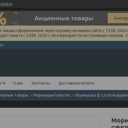
Deal.by
заказы оформленные через корзину на нашем сайте с 15.08. 2026 г
удет начата с 24.08. 2026 г, по очередности поступивших заказов. 
31
и
О нас
Контакты
Доставка и оплата
ловные товары.
Мормышки lumicom.
Мормышка ф 3,0 вольфрамов
Морм
СФЕР