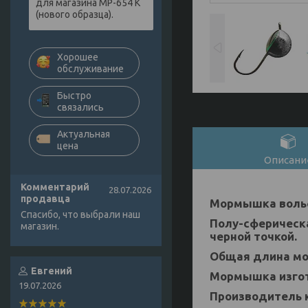
для магазина МР-654 К
(нового образца).
Хорошее
обслуживание
Быстро
связались
Актуальная
цена
Описани
Комментарий
28.07.2026
продавца
Мормышка вольф
Спасибо, что выбрали наш
Полу-сферическ
магазин.
черной точкой.
Общая длина мор
Евгений
Мормышка изгот
19.07.2026
Производитель 