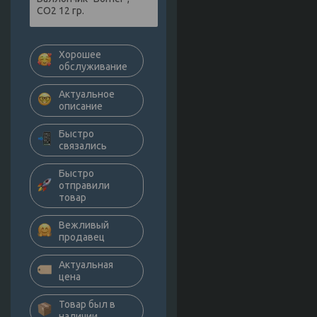
СО2 12 гр.
Хорошее
обслуживание
Актуальное
описание
Быстро
связались
Быстро
отправили
товар
Вежливый
продавец
Актуальная
цена
Товар был в
наличии