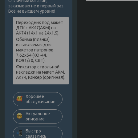
Отличный магазин,
заказываю не в первый раз.
Всё на высшем уровне!
Переходник под макет
ДТК с АК47(АКМ) на
АК74 (14х1 на 24х1,5).
Обойма (планка)
вставляемая для
макетов патронов
7.62х54 (КО-44,
КО91/30, СВТ).
Фиксатор ствольной
накладки на макет АКМ,
АК74, Юнкер (оригинал).
Хорошее
обслуживание
Актуальное
описание
Быстро
связались