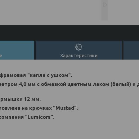
е
Характеристики
рамовая "капля с ушком".
тром 4,0 мм с обмазкой цветным лаком (белый) и
рмышки 12 мм.
овлена на крючках "Mustad".
компания "Lumicom".