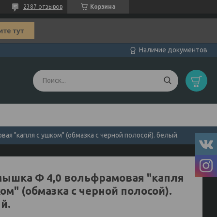
2387 отзывов
Корзина
Наличие документов
я "капля с ушком" (обмазка с черной полосой). белый.
ышка Ф 4,0 вольфрамовая "капля
ом" (обмазка с черной полосой).
й.