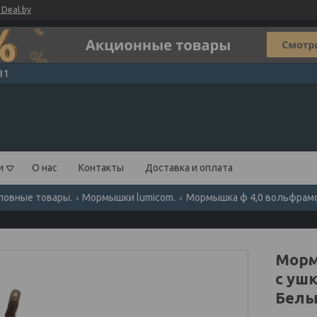
Deal.by
31
и
О нас
Контакты
Доставка и оплата
ловные товары.
Мормышки lumicom.
Мормышка ф 4,0 вольфрамова
Морм
с ушк
Белы