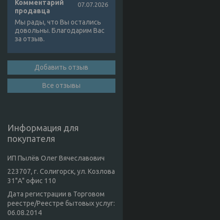
Комментарий
07.07.2026
продавца
Мы рады, что Вы остались
довольны. Благодарим Вас
за отзыв.
Добавить отзыв
Все отзывы
Информация для
покупателя
ИП Пылёв Олег Вячеславович
223707, г. Солигорск, ул. Козлова
31"А" офис 110
Дата регистрации в Торговом
реестре/Реестре бытовых услуг:
06.08.2014