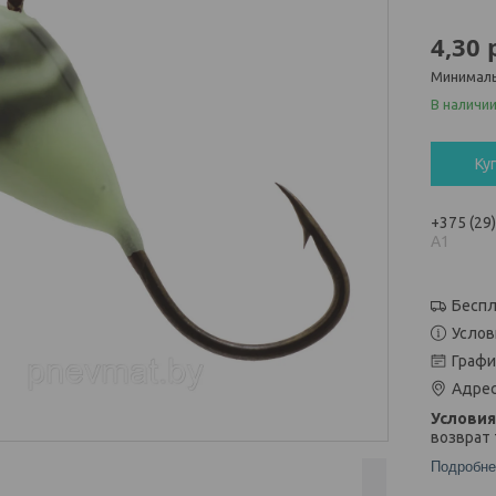
4,30
Минималь
В наличи
Ку
+375 (29
А1
Беспл
Услов
Графи
Адрес
возврат 
Подробне