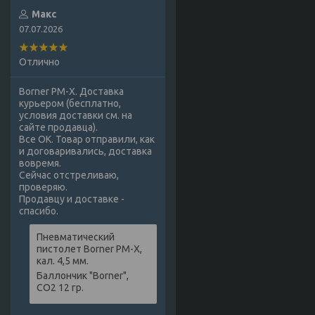
Макс
07.07.2026
Отлично
Borner PM-X. Доставка
курьером (бесплатно,
условия доставки см. на
сайте продавца).
Все ОК. Товар отправили, как
и договаривались, доставка
вовремя.
Сейчас отстреливаю,
проверяю.
Продавцу и доставке -
спасибо.
Пневматический
пистолет Borner PM-X,
кал. 4,5 мм.
Баллончик "Borner",
СО2 12 гр.