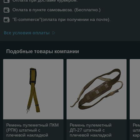
Оплата в пункте самовывоза. (Бесплатно.)
"E-commerce"(оплата при получении на почте).
Все условия оплаты
Подобные товары компании
Ремень пулеметный ПКМ
Ремень пулеметный
Ре
(РПК) штатный с
ДП-27 штатный с
шт
плечевой накладкой
плечевой накладкой
ка