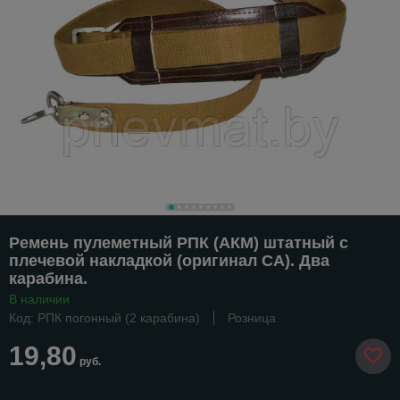
Ремень пулеметный РПК (АКМ) штатный с
плечевой накладкой (оригинал СА). Два
карабина.
В наличии
Код: РПК погонный (2 карабина)
Розница
19,80
руб.