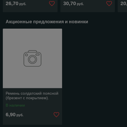
(оригинал СА). Один
(образца ВОВ).
(ор
26,70
30,70
20
руб.
руб.
карабин.
Оригинал.
Акционные предложения и новинки
Ремень солдатский поясной
(брезент с покрытием).
В наличии
6,90
руб.