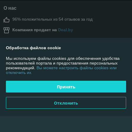
О нас
96% положительных из 54 отзывов за год
Компания продает на
Deal.by
Работает с 07.02.2014
Обработка файлов cookie
г. Солигорск
г. Солигорск ул. Козлова 31"А" офис 110, Солигорск,
Мы используем файлы cookies для обеспечения удобства
Беларусь
пользователей портала и предоставления персональных
рекомендаций.
Вы можете настроить файлы cookies или
Контакты
отключить их.
Сегодня работает с 10:00 до 19:00
Принять
Показать весь график работы
Отклонить
Отзывы о магазине
2387 отзывов за всё время
Покупатель
24.07.2026