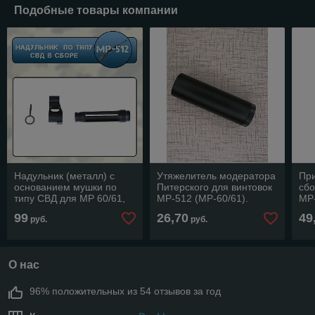
Подобные товары компании
Надульник (металл) с
Утяжелитель модератора
При
основанием мушки по
Питерского для винтовок
сбо
типу СВД для МР 60/61,
МР-512 (МР-60/61).
МР-
МР- 512, МР-661,
ИЖ-
99
26,70
49
руб.
руб.
МР-514.
О нас
96% положительных из 54 отзывов за год