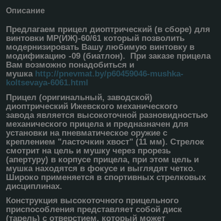
Описание
Предлагаем прицел диоптрический (в сборе) для
винтовки МР(ИЖ)-60/61 который позволить
модернизировать Вашу любимую винтовку в
модификацию -09 (биатлон). При заказе прицела
Вам возможно понадобиться и
мушка
http://pnevmat.by/p60459046-mushka-
koltsevaya-6061.html
Прицел (оригинальный, заводской)
диоптрический Ижевского механического
завода является высокоточной разновидностью
механического прицела и предназначен для
установки на пневматическое оружие с
креплением "ласточкин хвост" (11 мм). Стрелок
смотрит на цель и мушку через прорезь
(апертуру) в корпусе прицела, при этом цель и
мушка находятся в фокусе и выглядят четко.
Широко применяется в спортивных стрелковых
дисциплинах.
Конструкция высокоточного прицельного
приспособления представляет собой диск
(тарель) с отверстием, который может