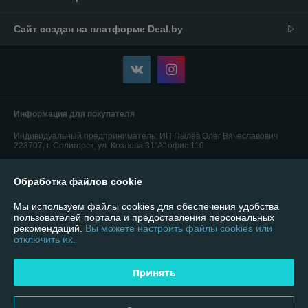
Сайт создан на платформе Deal.by
Информация для покупателя
Индивидуальный предприниматель:
ИП Пылёв Олег Вячеславович
223707, г. Солигорск, ул. Козлова 31"А" офис 110
Регистрационный номер ЕГР: 600342962
Обработка файлов cookie
УНП: 600342962
Мы используем файлы cookies для обеспечения удобства
Регистрационный орган: Солигорский РИК
пользователей портала и предоставления персональных
рекомендаций.
Вы можете настроить файлы cookies или
Дата регистрации компании: 09.09.2015
отключить их.
Ссылка на свидетельство/лицензию
Принять
Ссылка на свидетельство/лицензию
Ссылка на свидетельство/лицензию