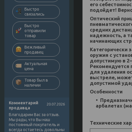
его себестоимос
Быстро
подойдет! Верн
связались
Оптический приц
пневматического
Быстро
средних дистан
отправили
надежность, а т
товар
начинающих стр
Вежливый
Категорически 
продавец
оружия с устан
допустимую в 2–
Актуальная
Рекомендуется п
цена
для удаления ос
выстреле, може
Товар был в
допустимой удар
наличии
Особенности
Предназначе
Комментарий
20.07.2026
арбалетах (м
продавца
Благодарим Вас за отзыв.
Мы рады, что Вы наш
Технические ха
постоянный покупатель и
всегда остаетесь довольны