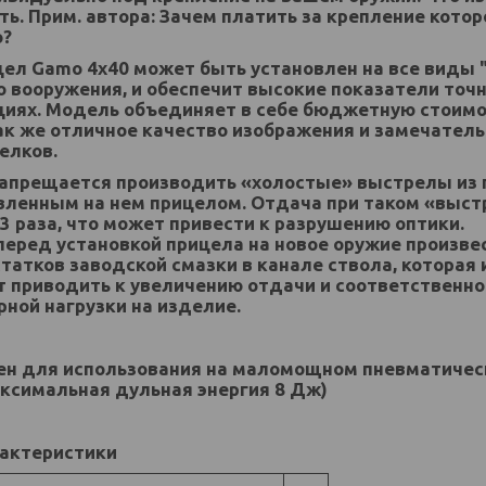
ть. Прим. автора: Зачем платить за крепление котор
о?
ел Gamo 4х40 может быть установлен на все виды 
 вооружения, и обеспечит высокие показатели точн
циях. Модель объединяет в себе бюджетную стоимо
ак же отличное качество изображения и замечател
елков.
запрещается производить «холостые» выстрелы из 
овленным на нем прицелом. Отдача при таком «выс
3 раза, что может привести к разрушению оптики.
еред установкой прицела на новое оружие произве
татков заводской смазки в канале ствола, которая 
т приводить к увеличению отдачи и соответственн
ной нагрузки на изделие.
н для использования на маломощном пневматичес
аксимальная дульная энергия 8 Дж)
рактеристики