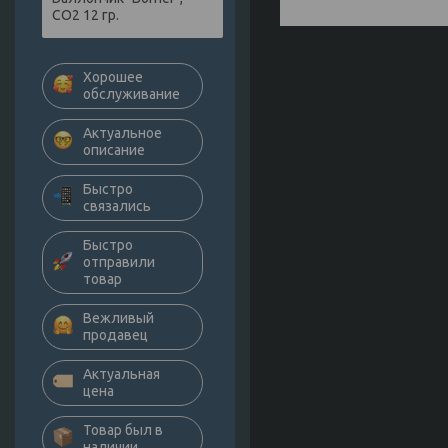
СО2 12 гр.
Хорошее
обслуживание
Актуальное
описание
Быстро
связались
Быстро
отправили
товар
Вежливый
продавец
Актуальная
цена
Товар был в
наличии