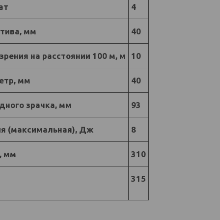
ат
4
тива, мм
40
зрения на расстоянии 100 м, м
10
етр, мм
40
ного зрачка, мм
93
я (максимальная), Дж
8
, мм
310
315