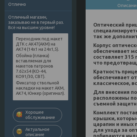
Отлично
Описани
Отличный магазин,
заказываю не в первый раз.
Оптический приц
Всё на высшем уровне!
специализируетс
так же дополни
Переходник под макет
ДТК с АК47(АКМ) на
Корпус оптическ
АК74 (14х1 на 24х1,5).
обеспечивает мо
Обойма (планка)
составляет 315 
вставляемая для
что предотвраща
макетов патронов
Кратность прице
7.62х54 (КО-44,
КО91/30, СВТ).
обеспечивает отл
классическое, в
Фиксатор ствольной
накладки на макет АКМ,
Для внесения по
АК74, Юнкер (оригинал).
расположены по
съемной защитн
Комплект постав
Хорошее
обслуживание
крышки, которы
царапин и иных 
для ухода за оп
Актуальное
описание
побираются инд