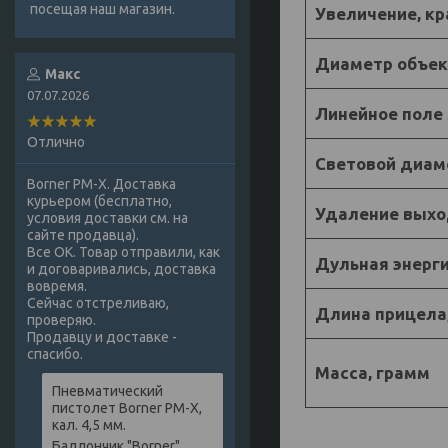
посещая наш магазин.
Увеличение, кр
Диаметр объек
Макс
07.07.2026
Линейное поле 
Отлично
Световой диам
Borner PM-X. Доставка
курьером (бесплатно,
Удаление выход
условия доставки см. на
сайте продавца).
Все ОК. Товар отправили, как
Дульная энерги
и договаривались, доставка
вовремя.
Сейчас отстреливаю,
Длина прицела
проверяю.
Продавцу и доставке -
спасибо.
Масса, грамм
Пневматический
пистолет Borner PM-X,
кал. 4,5 мм.
Баллончик "Borner",