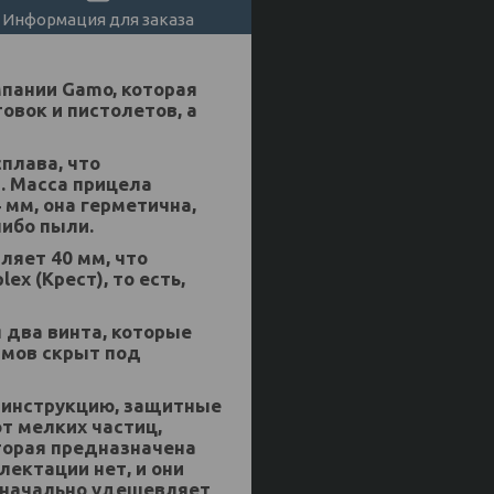
Информация для заказа
мпании Gamo, которая
овок и пистолетов, а
плава, что
. Масса прицела
 мм, она герметична,
ибо пыли.
ляет 40 мм, что
x (Крест), то есть,
 два винта, которые
змов скрыт под
, инструкцию, защитные
т мелких частиц,
торая предназначена
лектации нет, и они
значально удешевляет