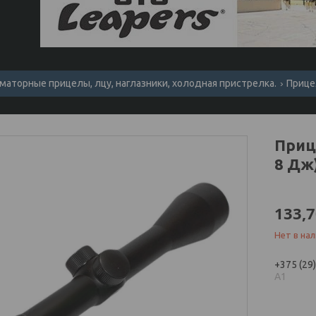
маторные прицелы, лцу, наглазники, холодная пристрелка.
Прице
Приц
8 Дж)
133,
Нет в на
+375 (29
А1