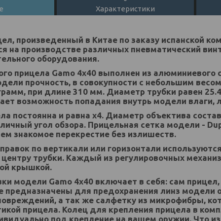
е
Характеристики
ел, произведенный в Китае по заказу испанской ко
я на производстве различных пневматический винт
тельного оборудования.
ого прицела Gamo 4x40 выполнен из алюминиевого с
дели прочность, в совокупности с небольшим весом
грамм, при длине 310 мм. Диаметр трубки равен 25.4
ет возможность попадания внутрь модели влаги, л
ла постоянна и равна х4. Диаметр объектива состав
ичный угол обзора. Прицельная сетка модели - Duple
сем знакомое перекрестие без излишеств.
правок по вертикали или горизонтали используются
 центру трубки. Каждый из регулировочных механи
ой крышкой.
ки модели Gamo 4x40 включает в себя: сам прицел
е предназначены для предохранения линз модели о
повреждений, а так же салфетку из микрофибры, ко
тикой прицела. Колец для крепления прицела в комп
ивидуально под крепление на вашем оружии. Что и