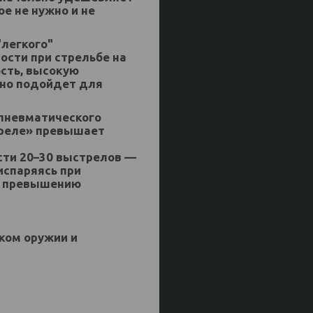
ое не нужно и не
"легкого"
ости при стрельбе на
сть, высокую
ьно подойдет для
пневматического
треле» превышает
сти 20–30 выстрелов —
испаряясь при
о превышению
ком оружии и