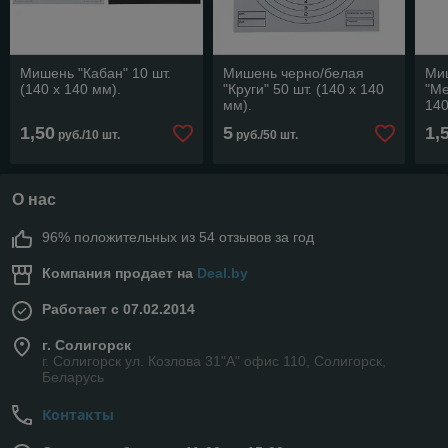
Мишень "Кабан" 10 шт.
Мишень черно/белая
Ми
(140 х 140 мм).
"Круги" 50 шт. (140 х 140
"Me
мм).
140
1,50
5
1,
руб./10 шт.
руб./50 шт.
О нас
96% положительных из 54 отзывов за год
Компания продает на
Deal.by
Работает с 07.02.2014
г. Солигорск
г. Солигорск ул. Козлова 31"А" офис 110, Солигорск,
Беларусь
Контакты