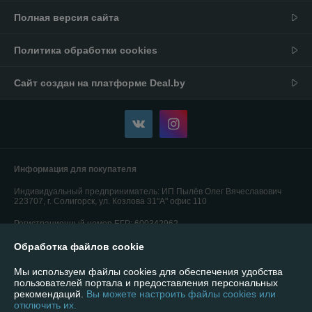
Полная версия сайта
Политика обработки cookies
Сайт создан на платформе Deal.by
Информация для покупателя
Индивидуальный предприниматель:
ИП Пылёв Олег Вячеславович
223707, г. Солигорск, ул. Козлова 31"А" офис 110
Регистрационный номер ЕГР: 600342962
Обработка файлов cookie
УНП: 600342962
Регистрационный орган: Солигорский РИК
Мы используем файлы cookies для обеспечения удобства
пользователей портала и предоставления персональных
Дата регистрации компании: 09.09.2015
рекомендаций.
Вы можете настроить файлы cookies или
отключить их.