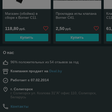
Магазин (обойма) в
Прокладка иглы клапана
Кла
сборе к Borner С11.
Borner С41.
С11
118,80
2,50
61
руб.
руб.
Купить
Купить
О нас
96% положительных из 54 отзывов за год
Компания продает на
Deal.by
Работает с 07.02.2014
г. Солигорск
г. Солигорск ул. Козлова 31"А" офис 110, Солигорск,
Беларусь
Контакты