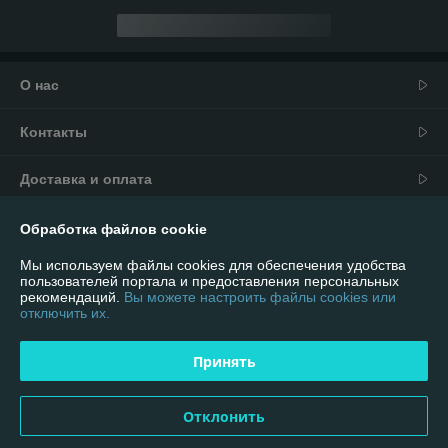
О нас
Контакты
Доставка и оплата
График работы
Обработка файлов cookie
Мы используем файлы cookies для обеспечения удобства
Полная версия сайта
пользователей портала и предоставления персональных
рекомендаций.
Вы можете настроить файлы cookies или
отключить их.
Политика обработки cookies
Принять
Сайт создан на платформе Deal.by
Отклонить