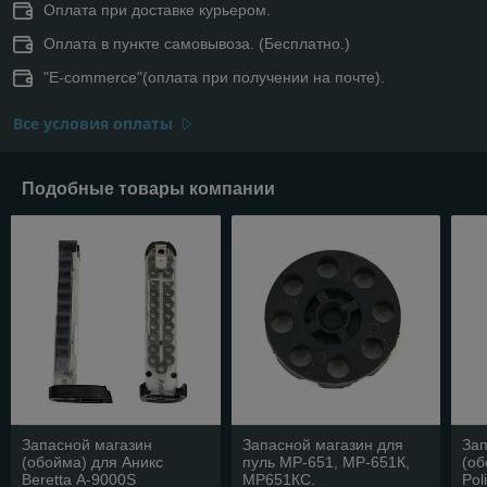
Оплата при доставке курьером.
Оплата в пункте самовывоза. (Бесплатно.)
"E-commerce"(оплата при получении на почте).
Все условия оплаты
Подобные товары компании
Запасной магазин
Запасной магазин для
Зап
(обойма) для Аникс
пуль МР-651, МР-651К,
(об
Beretta А-9000S
МР651КС.
Pol