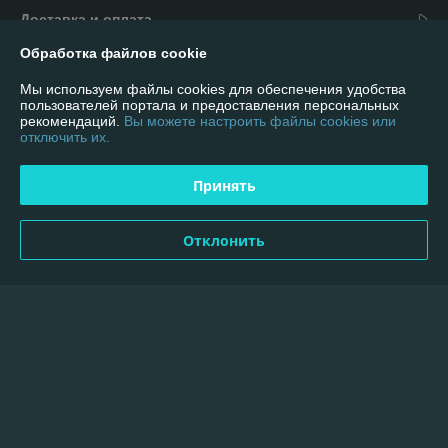
Доставка и оплата
Обработка файлов cookie
График работы
Мы используем файлы cookies для обеспечения удобства
пользователей портала и предоставления персональных
Полная версия сайта
рекомендаций.
Вы можете настроить файлы cookies или
отключить их.
Политика обработки cookies
Принять
Сайт создан на платформе Deal.by
Отклонить
Информация для покупателя
Индивидуальный предприниматель:
ИП Пылёв Олег Вячеславович
223707, г. Солигорск, ул. Козлова 31"А" офис 110
Регистрационный номер ЕГР: 600342962
УНП: 600342962