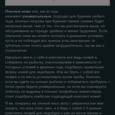
Плоские ножи
или, как их еще
называют
универсальные,
подходят для бурения любого
льда, конечно нагрузка при бурении такими ножами будет
несколько выше, чем от тех, что мы рассмотрели выше, но
обслуживание их гораздо удобнее и менее трудоемко. Если
овальные ножи вы можете заточить в домашних условиях,
пусть и не соблюдая все нужные углы заострения, то
зубчатые ножи точить крайне затруднительно, так же как и
ступенчатые.
Идеально иметь у себя в комплекте все виды ножей и,
собираясь на рыбалку, спрогнозировав в зависимости от
погодных условий и времени года, подобрать правильную
форму ножей для ледобуров. Или же брать с собой все
лезвия и по месту устанавливать путем пробы. Конечно,
если вы едете на ночную рыбалку и собираетесь пробурить с
пяток лунок берите универсальные, но если вы планируете
побегать по водоему в поисках трофейных экземпляров,
стоит подобрать наиболее подходящий комплект ножей.
Я же, опираясь на личный опыт, могу с уверенностью вам
сказать, что игра стоит свеч, и я беру с собой 2-3 разных
комплекта лезвий для ледобура и уже на месте меняю в